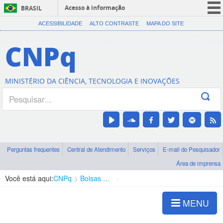
Acesso à informação
BRASIL
CORONAVÍRUS (COVID-19)
ACESSIBILIDADE
ALTO CONTRASTE
MAPA DO SITE
Participe
CNPq
Serviços
Legislação
MINISTÉRIO DA CIÊNCIA, TECNOLOGIA E INOVAÇÕES
Canais
Perguntas frequentes
Central de Atendimento
Serviços
E-mail do Pesquisador
Área de imprensa
Você está aqui:
CNPq
Bolsas e Auxílios Vigentes
Projetos de Pesquisa
MENU