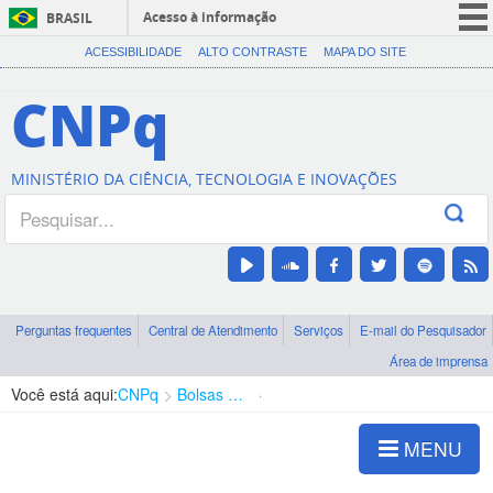
Acesso à informação
BRASIL
CORONAVÍRUS (COVID-19)
ACESSIBILIDADE
ALTO CONTRASTE
MAPA DO SITE
Participe
CNPq
Serviços
Legislação
MINISTÉRIO DA CIÊNCIA, TECNOLOGIA E INOVAÇÕES
Canais
Perguntas frequentes
Central de Atendimento
Serviços
E-mail do Pesquisador
Área de imprensa
Você está aqui:
CNPq
Bolsas e Auxílios Vigentes
Projetos de Pesquisa
MENU