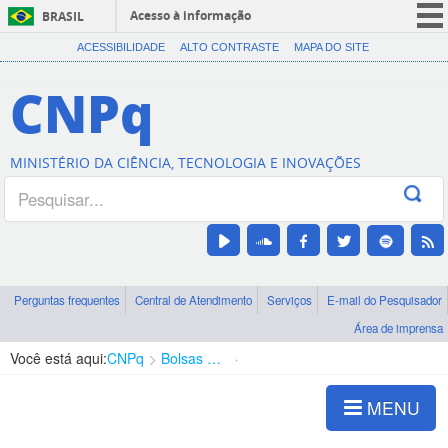
Acesso à informação
BRASIL
CORONAVÍRUS (COVID-19)
ACESSIBILIDADE
ALTO CONTRASTE
MAPA DO SITE
Participe
CNPq
Serviços
Legislação
MINISTÉRIO DA CIÊNCIA, TECNOLOGIA E INOVAÇÕES
Canais
Perguntas frequentes
Central de Atendimento
Serviços
E-mail do Pesquisador
Área de imprensa
Você está aqui:
CNPq
Bolsas e Auxílios Vigentes
Projetos de Pesquisa
MENU