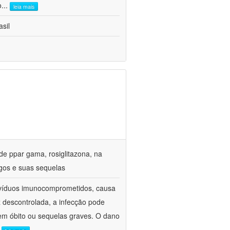
o
...
leia mais
sil
de ppar gama, rosiglitazona, na
gos e suas sequelas
divíduos imunocomprometidos, causa
z descontrolada, a infecção pode
em óbito ou sequelas graves. O dano
.