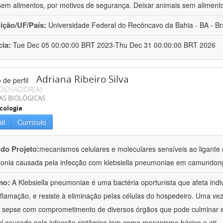
sem alimentos, por motivos de segurança. Deixar animais sem aliment
uição/UF/País:
Universidade Federal do Recôncavo da Bahia - BA - Bra
cia:
Tue Dec 05 00:00:00 BRT 2023-Thu Dec 31 00:00:00 BRT 2026
Adriana Ribeiro Silva
DENADOR(A)
AS BIOLÓGICAS
cologia
il
Currículo
 do Projeto:
mecanismos celulares e moleculares sensíveis ao ligante 
nia causada pela infecção com klebsiella pneumoniae em camundon
mo:
A Klebsiella pneumoniae é uma bactéria oportunista que afeta in
nflamação, e resiste à eliminação pelas células do hospedeiro. Uma ve
à sepse com comprometimento de diversos órgãos que pode culminar 
al causado pela infecção sistêmica tem como mecanismo básico a ati
..