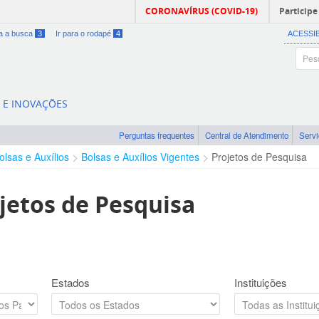
CORONAVÍRUS (COVID-19)
Participe
ra a busca
3
Ir para o rodapé
4
ACESSI
A E INOVAÇÕES
Perguntas frequentes
Central de Atendimento
Serv
olsas e Auxílios
Bolsas e Auxílios Vigentes
Projetos de Pesquisa
jetos de Pesquisa
Estados
Instituições