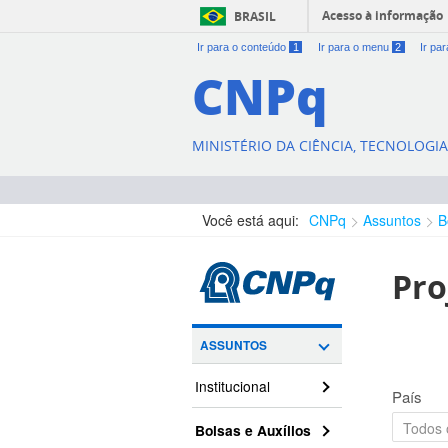
Acesso à informação
BRASIL
Ir para o conteúdo
1
Ir para o menu
2
Ir pa
CNPq
MINISTÉRIO DA CIÊNCIA, TECNOLOGI
Você está aqui:
CNPq
Assuntos
B
Pro
ASSUNTOS
Institucional
País
Bolsas e Auxílios