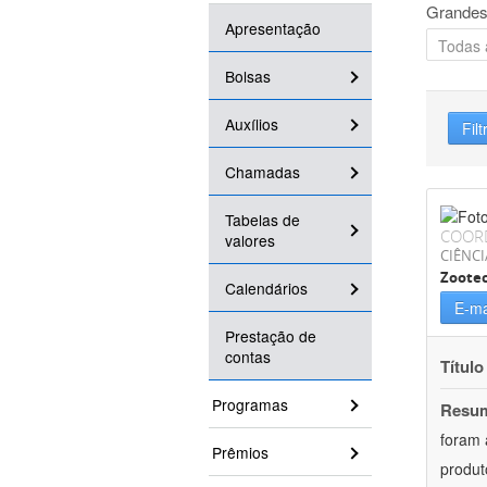
Grandes
Apresentação
Bolsas
Auxílios
Filt
Chamadas
Tabelas de
COOR
valores
CIÊNCI
Zoote
Calendários
E-ma
Prestação de
contas
Título
Programas
Resu
foram 
Prêmios
produt