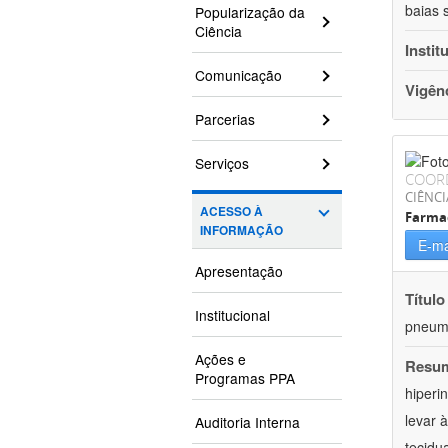
baias 
Popularização da
Ciência
Instit
Comunicação
Vigên
Parcerias
Serviços
COOR
CIÊNCI
ACESSO À
Farma
INFORMAÇÃO
E-ma
Apresentação
Título
Institucional
pneumo
Ações e
Resu
Programas PPA
hiperi
levar 
Auditoria Interna
tecidu