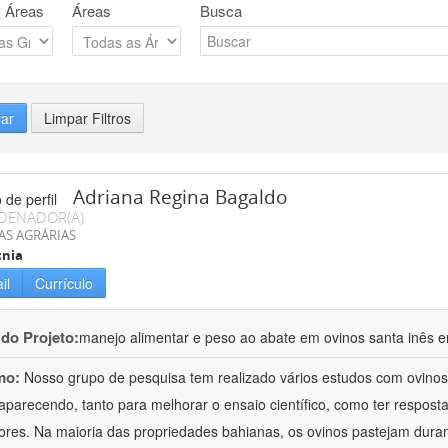
 Áreas
Áreas
Busca
rar
Limpar Filtros
Adriana Regina Bagaldo
DENADOR(A)
AS AGRÁRIAS
cnia
il
Currículo
 do Projeto:
manejo alimentar e peso ao abate em ovinos santa inês e
mo:
Nosso grupo de pesquisa tem realizado vários estudos com ovinos
aparecendo, tanto para melhorar o ensaio científico, como ter respost
ores. Na maioria das propriedades bahianas, os ovinos pastejam duran