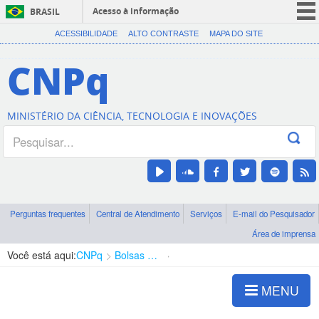
Acesso à informação
BRASIL
CORONAVÍRUS (COVID-19)
ACESSIBILIDADE
ALTO CONTRASTE
MAPA DO SITE
Participe
CNPq
Serviços
Legislação
MINISTÉRIO DA CIÊNCIA, TECNOLOGIA E INOVAÇÕES
Canais
Perguntas frequentes
Central de Atendimento
Serviços
E-mail do Pesquisador
Área de imprensa
Você está aqui:
CNPq
Bolsas e Auxílios Vigentes
Projetos de Pesquisa
MENU