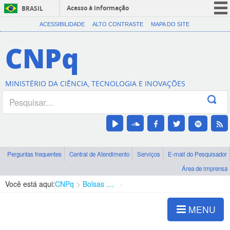
Acesso à informação
BRASIL
CORONAVÍRUS (COVID-19)
ACESSIBILIDADE
ALTO CONTRASTE
MAPA DO SITE
Participe
CNPq
Serviços
Legislação
MINISTÉRIO DA CIÊNCIA, TECNOLOGIA E INOVAÇÕES
Canais
Perguntas frequentes
Central de Atendimento
Serviços
E-mail do Pesquisador
Área de imprensa
Você está aqui:
CNPq
Bolsas e Auxílios Vigentes
Projetos de Pesquisa
MENU