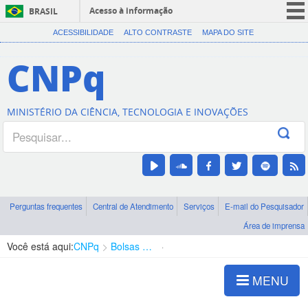
Acesso à informação
BRASIL
CORONAVÍRUS (COVID-19)
ACESSIBILIDADE
ALTO CONTRASTE
MAPA DO SITE
Participe
CNPq
Serviços
Legislação
MINISTÉRIO DA CIÊNCIA, TECNOLOGIA E INOVAÇÕES
Canais
Perguntas frequentes
Central de Atendimento
Serviços
E-mail do Pesquisador
Área de imprensa
Você está aqui:
CNPq
Bolsas e Auxílios Vigentes
Projetos de Pesquisa
MENU