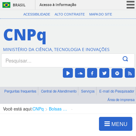
Acesso à informação
BRASIL
CORONAVÍRUS (COVID-19)
ACESSIBILIDADE
ALTO CONTRASTE
MAPA DO SITE
Participe
CNPq
Serviços
Legislação
MINISTÉRIO DA CIÊNCIA, TECNOLOGIA E INOVAÇÕES
Canais
Perguntas frequentes
Central de Atendimento
Serviços
E-mail do Pesquisador
Área de imprensa
Você está aqui:
CNPq
Bolsas e Auxílios Vigentes
Projetos de Pesquisa
MENU