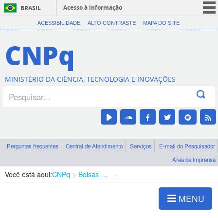
Acesso à informação
BRASIL
CORONAVÍRUS (COVID-19)
ACESSIBILIDADE
ALTO CONTRASTE
MAPA DO SITE
Participe
CNPq
Serviços
Legislação
MINISTÉRIO DA CIÊNCIA, TECNOLOGIA E INOVAÇÕES
Canais
Perguntas frequentes
Central de Atendimento
Serviços
E-mail do Pesquisador
Área de imprensa
Você está aqui:
CNPq
Bolsas e Auxílios Vigentes
Projetos de Pesquisa
MENU