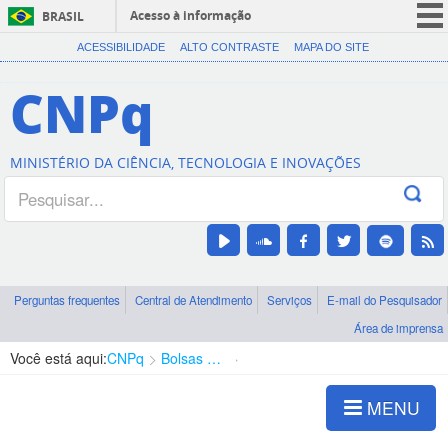
Acesso à informação
BRASIL
CORONAVÍRUS (COVID-19)
ACESSIBILIDADE
ALTO CONTRASTE
MAPA DO SITE
Participe
CNPq
Serviços
Legislação
MINISTÉRIO DA CIÊNCIA, TECNOLOGIA E INOVAÇÕES
Canais
Perguntas frequentes
Central de Atendimento
Serviços
E-mail do Pesquisador
Área de imprensa
Você está aqui:
CNPq
Bolsas e Auxílios Vigentes
Projetos de Pesquisa
MENU