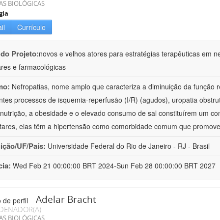
AS BIOLÓGICAS
gia
il
Currículo
 do Projeto:
novos e velhos atores para estratégias terapêuticas em nef
ares e farmacológicas
mo:
Nefropatias, nome amplo que caracteriza a diminuição da função r
ntes processos de isquemia-reperfusão (I/R) (agudos), uropatia obstrut
nutrição, a obesidade e o elevado consumo de sal constituírem um con
tares, elas têm a hipertensão como comorbidade comum que promov
uição/UF/País:
Universidade Federal do Rio de Janeiro - RJ - Brasil
cia:
Wed Feb 21 00:00:00 BRT 2024-Sun Feb 28 00:00:00 BRT 2027
Adelar Bracht
DENADOR(A)
AS BIOLÓGICAS