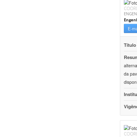
COOR
ENGEN
Engenh
E-ma
Título
Resu
altern
da pav
dispon
Instit
Vigên
COOR