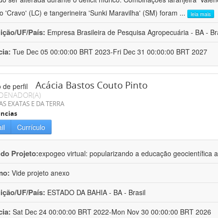
ro 'Cravo' (LC) e tangerineira 'Sunki Maravilha' (SM) foram
...
leia mais
uição/UF/País:
Empresa Brasileira de Pesquisa Agropecuária - BA - Bra
cia:
Tue Dec 05 00:00:00 BRT 2023-Fri Dec 31 00:00:00 BRT 2027
Acácia Bastos Couto Pinto
DENADOR(A)
AS EXATAS E DA TERRA
ncias
il
Currículo
 do Projeto:
expogeo virtual: popularizando a educação geocientífica a
mo:
Vide projeto anexo
uição/UF/País:
ESTADO DA BAHIA - BA - Brasil
cia:
Sat Dec 24 00:00:00 BRT 2022-Mon Nov 30 00:00:00 BRT 2026