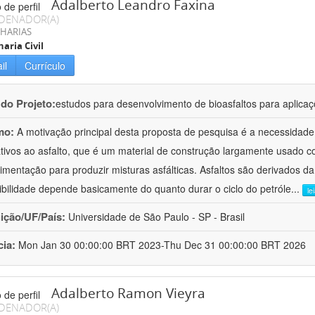
Adalberto Leandro Faxina
DENADOR(A)
HARIAS
aria Civil
il
Currículo
 do Projeto:
estudos para desenvolvimento de bioasfaltos para aplic
mo:
A motivação principal desta proposta de pesquisa é a necessidade
ativos ao asfalto, que é um material de construção largamente usado 
imentação para produzir misturas asfálticas. Asfaltos são derivados da
ibilidade depende basicamente do quanto durar o ciclo do petróle
...
le
uição/UF/País:
Universidade de São Paulo - SP - Brasil
cia:
Mon Jan 30 00:00:00 BRT 2023-Thu Dec 31 00:00:00 BRT 2026
Adalberto Ramon Vieyra
DENADOR(A)