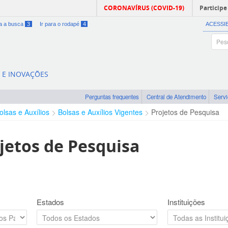
CORONAVÍRUS (COVID-19)
Participe
ra a busca
3
Ir para o rodapé
4
ACESSI
A E INOVAÇÕES
Perguntas frequentes
Central de Atendimento
Serv
olsas e Auxílios
Bolsas e Auxílios Vigentes
Projetos de Pesquisa
jetos de Pesquisa
Estados
Instituições