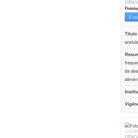
CIÊNCI
Fisiolo
E-ma
Título
acelul
Resu
freque
da des
alimen
Instit
Vigên
COOR
CIÊNCI