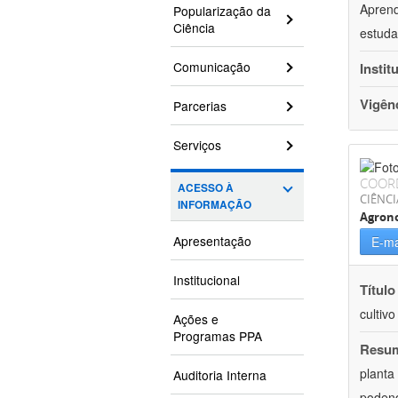
Aprend
Popularização da
Ciência
estuda
Comunicação
Instit
Vigên
Parcerias
Serviços
COOR
ACESSO À
CIÊNCI
INFORMAÇÃO
Agron
Apresentação
E-ma
Institucional
Título
cultiv
Ações e
Programas PPA
Resu
planta
Auditoria Interna
podend