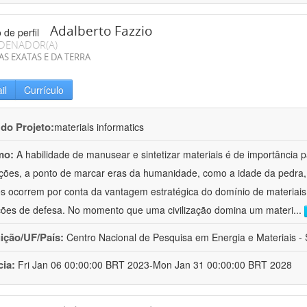
Adalberto Fazzio
DENADOR(A)
AS EXATAS E DA TERRA
il
Currículo
 do Projeto:
materials informatics
mo:
A habilidade de manusear e sintetizar materiais é de importância 
zações, a ponto de marcar eras da humanidade, como a idade da pedra, 
es ocorrem por conta da vantagem estratégica do domínio de materiais,
ções de defesa. No momento que uma civilização domina um materi
...
uição/UF/País:
Centro Nacional de Pesquisa em Energia e Materiais - S
cia:
Fri Jan 06 00:00:00 BRT 2023-Mon Jan 31 00:00:00 BRT 2028