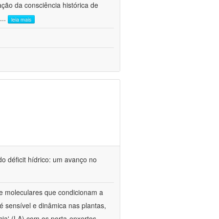
ão da consciência histórica de
...
leia mais
o déficit hídrico: um avanço no
s e moleculares que condicionam a
é sensível e dinâmica nas plantas,
cia' (LA) com os porta-enxertos