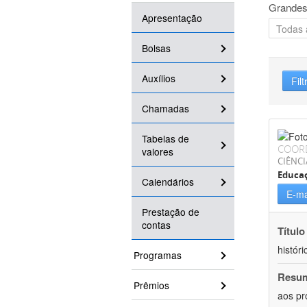
Grandes
Apresentação
Bolsas
Auxílios
Filt
Chamadas
Tabelas de
COOR
valores
CIÊNC
Educa
Calendários
E-ma
Prestação de
contas
Título
históri
Programas
Resu
Prêmios
aos pr