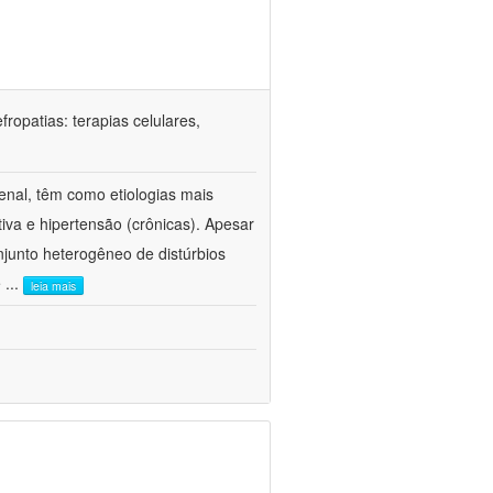
ropatias: terapias celulares,
enal, têm como etiologias mais
iva e hipertensão (crônicas). Apesar
junto heterogêneo de distúrbios
e
...
leia mais