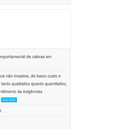
o comportamental de cabras em
ca não invasiva, de baixo custo e
tanto qualitativo quanto quantitativo,
ndimento às exigências
.
leia mais
l