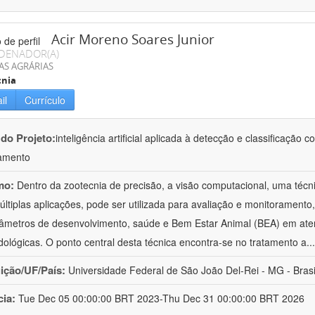
Acir Moreno Soares Junior
DENADOR(A)
AS AGRÁRIAS
cnia
il
Currículo
 do Projeto:
inteligência artificial aplicada à detecção e classificaçã
amento
mo:
Dentro da zootecnia de precisão, a visão computacional, uma técni
ltiplas aplicações, pode ser utilizada para avaliação e monitoramento, 
âmetros de desenvolvimento, saúde e Bem Estar Animal (BEA) em ate
ológicas. O ponto central desta técnica encontra-se no tratamento a
..
uição/UF/País:
Universidade Federal de São João Del-Rei - MG - Brasi
cia:
Tue Dec 05 00:00:00 BRT 2023-Thu Dec 31 00:00:00 BRT 2026