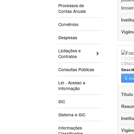
Processos de
limoei
Contas Anuais
Instit
Convênios
Vigên
Despesas
Licitações e
Contratos
COOR
CIÊNCI
Consultas Públicas
Geociê
E-ma
Lei - Acesso a
Informação
Título
SIC
Resu
Sistema e-SIC
Instit
Informações
Vigên
Classificadas