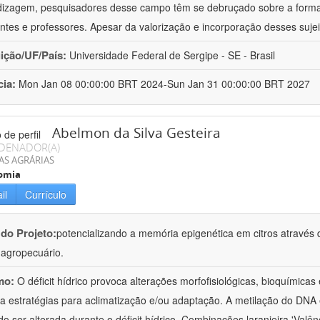
izagem, pesquisadores desse campo têm se debruçado sobre a formaç
ntes e professores. Apesar da valorização e incorporação desses sujei
uição/UF/País:
Universidade Federal de Sergipe - SE - Brasil
cia:
Mon Jan 08 00:00:00 BRT 2024-Sun Jan 31 00:00:00 BRT 2027
Abelmon da Silva Gesteira
DENADOR(A)
AS AGRÁRIAS
omia
il
Currículo
 do Projeto:
potencializando a memória epigenética em citros através d
o agropecuário.
mo:
O déficit hídrico provoca alterações morfofisiológicas, bioquímica
 a estratégias para aclimatização e/ou adaptação. A metilação do DNA 
o ser alterada durante o déficit hídrico. Combinações laranjeira 'Valên