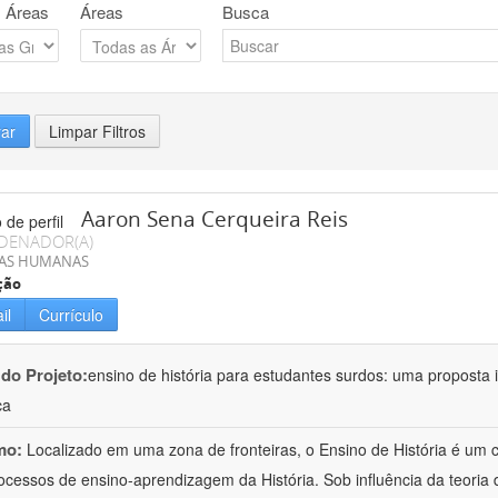
 Áreas
Áreas
Busca
rar
Limpar Filtros
Aaron Sena Cerqueira Reis
DENADOR(A)
IAS HUMANAS
ção
il
Currículo
 do Projeto:
ensino de história para estudantes surdos: uma proposta i
ca
mo:
Localizado em uma zona de fronteiras, o Ensino de História é um
ocessos de ensino-aprendizagem da História. Sob influência da teoria d