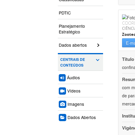
PDTIC
COOR
Planejamento
CIÊNCI
Estratégico
Zoote
E-ma
Dados abertos
Título
CENTRAIS DE
CONTEÚDOS
confin
Áudios
Resu
com mú
Vídeos
de par
mercad
Imagens
Instit
Dados Abertos
Vigên