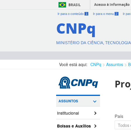
Acesso à informação
BRASIL
Ir para o conteúdo
1
Ir para o menu
2
Ir pa
CNPq
MINISTÉRIO DA CIÊNCIA, TECNOLOGI
Você está aqui:
CNPq
Assuntos
B
Pro
ASSUNTOS
Institucional
País
Bolsas e Auxílios