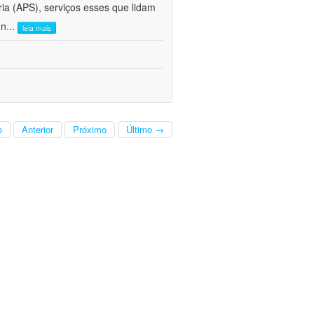
ria (APS), serviços esses que lidam
 n
...
leia mais
o
Anterior
Próximo
Último →