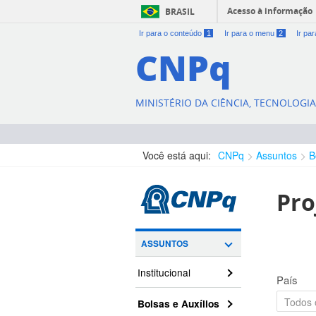
Acesso à informação
BRASIL
Ir para o conteúdo
1
Ir para o menu
2
Ir pa
CNPq
MINISTÉRIO DA CIÊNCIA, TECNOLOGI
Você está aqui:
CNPq
Assuntos
B
Pro
ASSUNTOS
Institucional
País
Bolsas e Auxílios