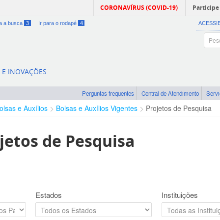
CORONAVÍRUS (COVID-19)
Participe
ra a busca
3
Ir para o rodapé
4
ACESSI
A E INOVAÇÕES
Perguntas frequentes
Central de Atendimento
Serv
olsas e Auxílios
Bolsas e Auxílios Vigentes
Projetos de Pesquisa
jetos de Pesquisa
Estados
Instituições