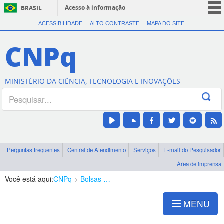
Acesso à informação
BRASIL
CORONAVÍRUS (COVID-19)
ACESSIBILIDADE
ALTO CONTRASTE
MAPA DO SITE
Participe
CNPq
Serviços
Legislação
MINISTÉRIO DA CIÊNCIA, TECNOLOGIA E INOVAÇÕES
Canais
Perguntas frequentes
Central de Atendimento
Serviços
E-mail do Pesquisador
Área de imprensa
Você está aqui:
CNPq
Bolsas e Auxílios Vigentes
Projetos de Pesquisa
MENU