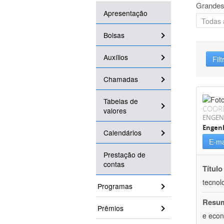
Grandes
Apresentação
Bolsas
Auxílios
Filt
Chamadas
Tabelas de
COOR
valores
ENGEN
Engen
Calendários
E-ma
Prestação de
contas
Título
tecnol
Programas
Resu
Prêmios
e econ