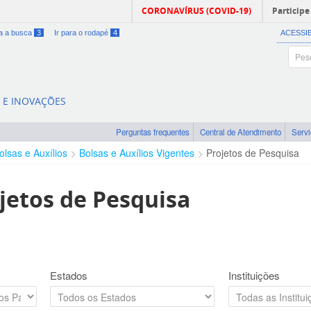
CORONAVÍRUS (COVID-19)
Participe
ra a busca
3
Ir para o rodapé
4
ACESSI
A E INOVAÇÕES
Perguntas frequentes
Central de Atendimento
Serv
olsas e Auxílios
Bolsas e Auxílios Vigentes
Projetos de Pesquisa
jetos de Pesquisa
Estados
Instituições