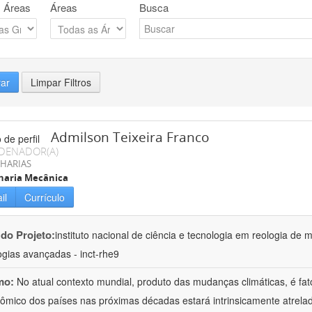
 Áreas
Áreas
Busca
rar
Limpar Filtros
Admilson Teixeira Franco
DENADOR(A)
HARIAS
haria Mecânica
il
Currículo
 do Projeto:
instituto nacional de ciência e tecnologia em reologia de 
ogias avançadas - inct-rhe9
mo:
No atual contexto mundial, produto das mudanças climáticas, é fa
ômico dos países nas próximas décadas estará intrinsicamente atrel