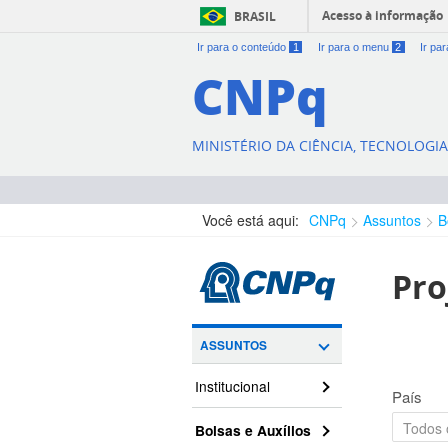
Acesso à informação
BRASIL
Ir para o conteúdo
1
Ir para o menu
2
Ir pa
CNPq
MINISTÉRIO DA CIÊNCIA, TECNOLOGI
Você está aqui:
CNPq
Assuntos
B
Pro
ASSUNTOS
Institucional
País
Bolsas e Auxílios