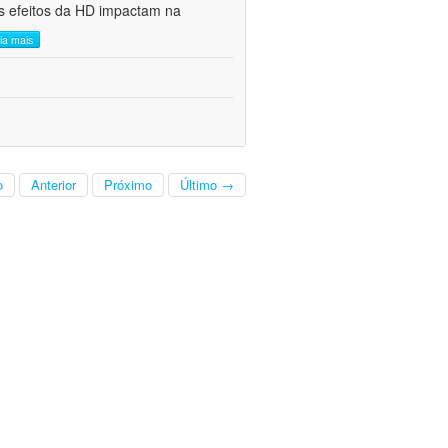
s efeitos da HD impactam na
eia mais
o
Anterior
Próximo
Último →