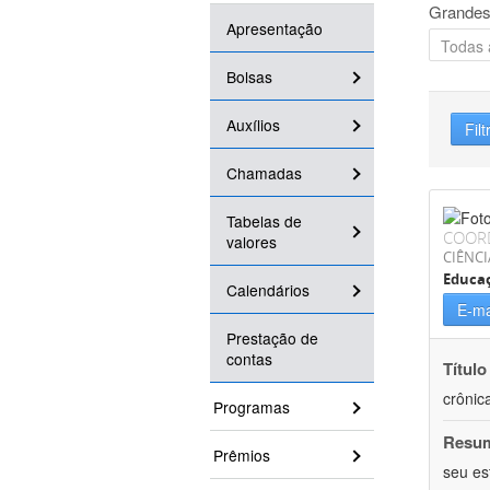
Grandes
Apresentação
Bolsas
Auxílios
Filt
Chamadas
Tabelas de
COOR
valores
CIÊNCI
Educaç
Calendários
E-ma
Prestação de
contas
Título
crônic
Programas
Resu
Prêmios
seu es