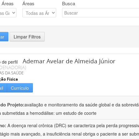
 Áreas
Áreas
Busca
rar
Limpar Filtros
Ademar Avelar de Almeida Júnior
DENADOR(A)
AS DA SAÚDE
ão Física
il
Currículo
 do Projeto:
avaliação e monitoramento da saúde global e da sobrevi
a submetidas a hemodiálise: um estudo de coorte
mo:
A doença renal crônica (DRC) se caracteriza pela perda progressiv
tágio mais avançado, a insuficiência renal obriga o paciente a ser subm