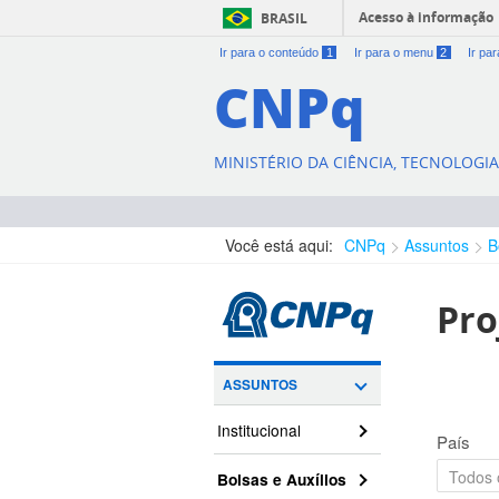
Acesso à informação
BRASIL
Ir para o conteúdo
1
Ir para o menu
2
Ir pa
CNPq
MINISTÉRIO DA CIÊNCIA, TECNOLOGI
Você está aqui:
CNPq
Assuntos
B
Pro
ASSUNTOS
Institucional
País
Bolsas e Auxílios