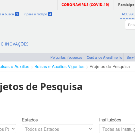
CORONAVÍRUS (COVID-19)
Participe
ra a busca
3
Ir para o rodapé
4
ACESSI
A E INOVAÇÕES
Perguntas frequentes
Central de Atendimento
Serv
olsas e Auxílios
Bolsas e Auxílios Vigentes
Projetos de Pesquisa
jetos de Pesquisa
Estados
Instituições