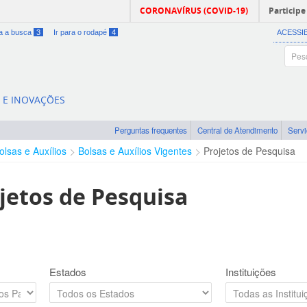
CORONAVÍRUS (COVID-19)
Participe
ra a busca
3
Ir para o rodapé
4
ACESSI
A E INOVAÇÕES
Perguntas frequentes
Central de Atendimento
Serv
olsas e Auxílios
Bolsas e Auxílios Vigentes
Projetos de Pesquisa
jetos de Pesquisa
Estados
Instituições