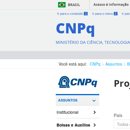
Acesso à informação
BRASIL
Ir para o conteúdo
1
Ir para o menu
2
Ir pa
CNPq
MINISTÉRIO DA CIÊNCIA, TECNOLOGI
Você está aqui:
CNPq
Assuntos
B
Pro
ASSUNTOS
Institucional
País
Bolsas e Auxílios