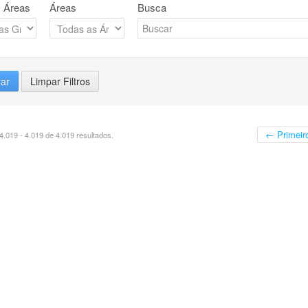
 Áreas
Áreas
Busca
rar
Limpar Filtros
← Primeir
.019 - 4.019 de 4.019 resultados.