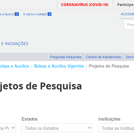
CORONAVÍRUS (COVID-19)
Participe
ra a busca
3
Ir para o rodapé
4
ACESSI
A E INOVAÇÕES
Perguntas frequentes
Central de Atendimento
Serv
olsas e Auxílios
Bolsas e Auxílios Vigentes
Projetos de Pesquisa
jetos de Pesquisa
Estados
Instituições