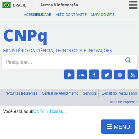
Acesso à informação
BRASIL
CORONAVÍRUS (COVID-19)
ACESSIBILIDADE
ALTO CONTRASTE
MAPA DO SITE
Participe
CNPq
Serviços
Legislação
MINISTÉRIO DA CIÊNCIA, TECNOLOGIA E INOVAÇÕES
Canais
Perguntas frequentes
Central de Atendimento
Serviços
E-mail do Pesquisador
Área de imprensa
Você está aqui:
CNPq
Bolsas e Auxílios Vigentes
Projetos de Pesquisa
MENU