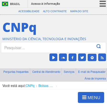
Acesso à informação
BRASIL
CORONAVÍRUS (COVID-19)
ACESSIBILIDADE
ALTO CONTRASTE
MAPA DO SITE
Participe
CNPq
Serviços
Legislação
MINISTÉRIO DA CIÊNCIA, TECNOLOGIA E INOVAÇÕES
Canais
Perguntas frequentes
Central de Atendimento
Serviços
E-mail do Pesquisador
Área de imprensa
Você está aqui:
CNPq
Bolsas e Auxílios Vigentes
Projetos de Pesquisa
MENU