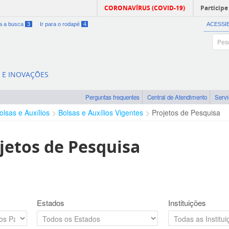
CORONAVÍRUS (COVID-19)
Participe
ra a busca
3
Ir para o rodapé
4
ACESSI
A E INOVAÇÕES
Perguntas frequentes
Central de Atendimento
Serv
olsas e Auxílios
Bolsas e Auxílios Vigentes
Projetos de Pesquisa
jetos de Pesquisa
Estados
Instituições