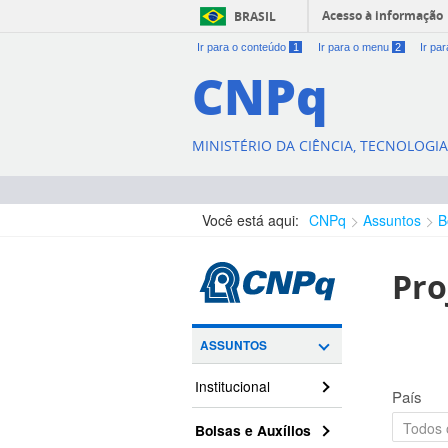
Acesso à informação
BRASIL
Ir para o conteúdo
1
Ir para o menu
2
Ir pa
CNPq
MINISTÉRIO DA CIÊNCIA, TECNOLOGI
Você está aqui:
CNPq
Assuntos
B
Pro
ASSUNTOS
Institucional
País
Bolsas e Auxílios