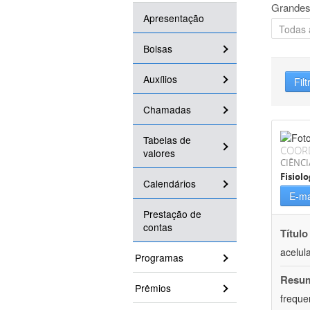
Grandes
Apresentação
Bolsas
Auxílios
Filt
Chamadas
Tabelas de
COOR
valores
CIÊNCI
Fisiolo
Calendários
E-ma
Prestação de
contas
Título
acelul
Programas
Resu
Prêmios
freque