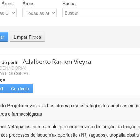
 Áreas
Áreas
Busca
rar
Limpar Filtros
Adalberto Ramon Vieyra
DENADOR(A)
AS BIOLÓGICAS
gia
il
Currículo
 do Projeto:
novos e velhos atores para estratégias terapêuticas em nef
ares e farmacológicas
mo:
Nefropatias, nome amplo que caracteriza a diminuição da função r
ntes processos de isquemia-reperfusão (I/R) (agudos), uropatia obstrut