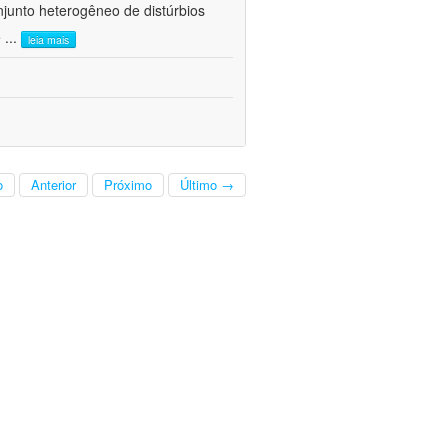
junto heterogêneo de distúrbios
e
...
leia mais
o
Anterior
Próximo
Último →