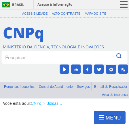
Acesso à informação
BRASIL
CORONAVÍRUS (COVID-19)
ACESSIBILIDADE
ALTO CONTRASTE
MAPA DO SITE
Participe
CNPq
Serviços
Legislação
MINISTÉRIO DA CIÊNCIA, TECNOLOGIA E INOVAÇÕES
Canais
Perguntas frequentes
Central de Atendimento
Serviços
E-mail do Pesquisador
Área de imprensa
Você está aqui:
CNPq
Bolsas e Auxílios Vigentes
Projetos de Pesquisa
MENU