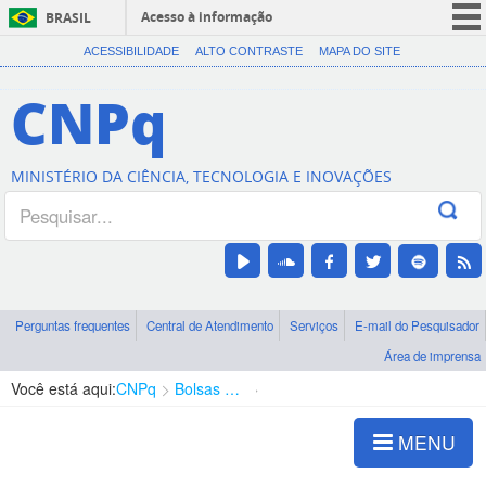
Acesso à informação
BRASIL
CORONAVÍRUS (COVID-19)
ACESSIBILIDADE
ALTO CONTRASTE
MAPA DO SITE
Participe
CNPq
Serviços
Legislação
MINISTÉRIO DA CIÊNCIA, TECNOLOGIA E INOVAÇÕES
Canais
Perguntas frequentes
Central de Atendimento
Serviços
E-mail do Pesquisador
Área de imprensa
Você está aqui:
CNPq
Bolsas e Auxílios Vigentes
Projetos de Pesquisa
MENU