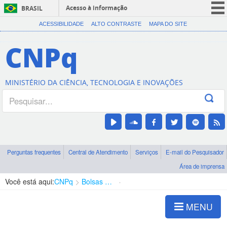
Acesso à informação
BRASIL
CORONAVÍRUS (COVID-19)
ACESSIBILIDADE
ALTO CONTRASTE
MAPA DO SITE
Participe
CNPq
Serviços
Legislação
MINISTÉRIO DA CIÊNCIA, TECNOLOGIA E INOVAÇÕES
Canais
Perguntas frequentes
Central de Atendimento
Serviços
E-mail do Pesquisador
Área de imprensa
Você está aqui:
CNPq
Bolsas e Auxílios Vigentes
Projetos de Pesquisa
MENU