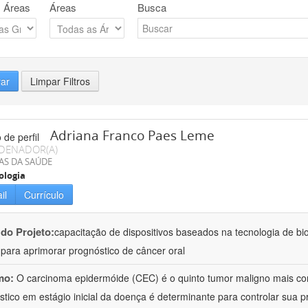
 Áreas
Áreas
Busca
rar
Limpar Filtros
Adriana Franco Paes Leme
DENADOR(A)
AS DA SAÚDE
ologia
il
Currículo
 do Projeto:
capacitação de dispositivos baseados na tecnologia de b
a para aprimorar prognóstico de câncer oral
mo:
O carcinoma epidermóide (CEC) é o quinto tumor maligno mais c
stico em estágio inicial da doença é determinante para controlar sua