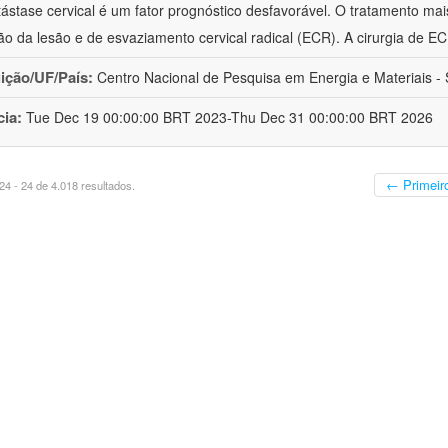
ástase cervical é um fator prognóstico desfavorável. O tratamento mai
o da lesão e de esvaziamento cervical radical (ECR). A cirurgia de E
uição/UF/País:
Centro Nacional de Pesquisa em Energia e Materiais - S
cia:
Tue Dec 19 00:00:00 BRT 2023-Thu Dec 31 00:00:00 BRT 2026
← Primeir
4 - 24 de 4.018 resultados.