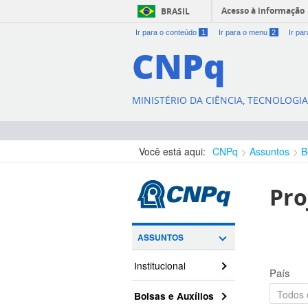
Acesso à informação
BRASIL
Ir para o conteúdo
1
Ir para o menu
2
Ir pa
CNPq
MINISTÉRIO DA CIÊNCIA, TECNOLOGI
Você está aqui:
CNPq
Assuntos
B
Pro
ASSUNTOS
Institucional
País
Bolsas e Auxílios