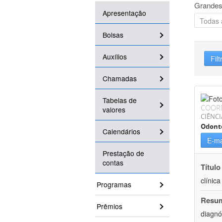
Grandes
Apresentação
Bolsas
Auxílios
Filt
Chamadas
Tabelas de
COOR
valores
CIÊNCI
Odont
Calendários
E-ma
Prestação de
contas
Título
clínic
Programas
Resu
Prêmios
diagnó