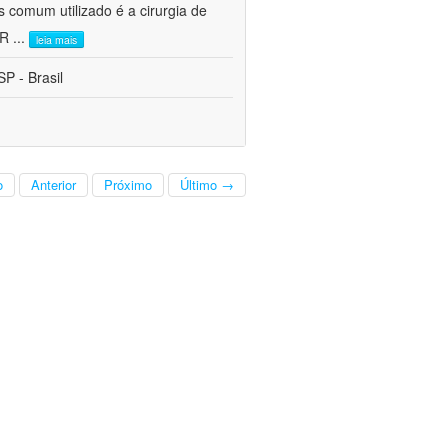
s comum utilizado é a cirurgia de
CR
...
leia mais
P - Brasil
o
Anterior
Próximo
Último →