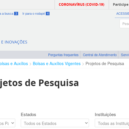
CORONAVÍRUS (COVID-19)
Participe
ra a busca
3
Ir para o rodapé
4
ACESSI
A E INOVAÇÕES
Perguntas frequentes
Central de Atendimento
Serv
olsas e Auxílios
Bolsas e Auxílios Vigentes
Projetos de Pesquisa
jetos de Pesquisa
Estados
Instituições