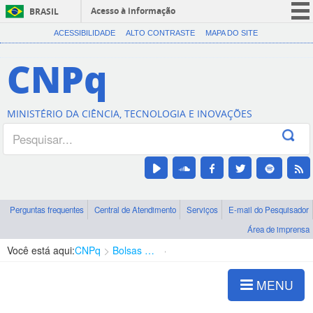
Acesso à informação
BRASIL
CORONAVÍRUS (COVID-19)
ACESSIBILIDADE
ALTO CONTRASTE
MAPA DO SITE
Participe
CNPq
Serviços
Legislação
MINISTÉRIO DA CIÊNCIA, TECNOLOGIA E INOVAÇÕES
Canais
Perguntas frequentes
Central de Atendimento
Serviços
E-mail do Pesquisador
Área de imprensa
Você está aqui:
CNPq
Bolsas e Auxílios Vigentes
Projetos de Pesquisa
MENU