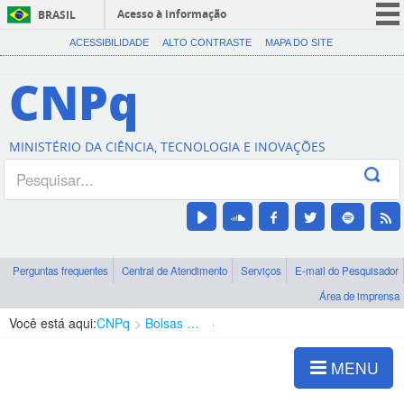
Acesso à informação
BRASIL
CORONAVÍRUS (COVID-19)
ACESSIBILIDADE
ALTO CONTRASTE
MAPA DO SITE
Participe
CNPq
Serviços
Legislação
MINISTÉRIO DA CIÊNCIA, TECNOLOGIA E INOVAÇÕES
Canais
Perguntas frequentes
Central de Atendimento
Serviços
E-mail do Pesquisador
Área de imprensa
Você está aqui:
CNPq
Bolsas e Auxílios Vigentes
Projetos de Pesquisa
MENU