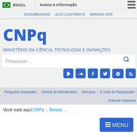
Acesso à informação
BRASIL
CORONAVÍRUS (COVID-19)
ACESSIBILIDADE
ALTO CONTRASTE
MAPA DO SITE
Participe
CNPq
Serviços
Legislação
MINISTÉRIO DA CIÊNCIA, TECNOLOGIA E INOVAÇÕES
Canais
Perguntas frequentes
Central de Atendimento
Serviços
E-mail do Pesquisador
Área de imprensa
Você está aqui:
CNPq
Bolsas e Auxílios Vigentes
Projetos de Pesquisa
MENU