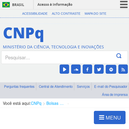
Acesso à informação
BRASIL
CORONAVÍRUS (COVID-19)
ACESSIBILIDADE
ALTO CONTRASTE
MAPA DO SITE
Participe
CNPq
Serviços
Legislação
MINISTÉRIO DA CIÊNCIA, TECNOLOGIA E INOVAÇÕES
Canais
Perguntas frequentes
Central de Atendimento
Serviços
E-mail do Pesquisador
Área de imprensa
Você está aqui:
CNPq
Bolsas e Auxílios Vigentes
Projetos de Pesquisa
MENU