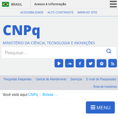
Acesso à informação
BRASIL
CORONAVÍRUS (COVID-19)
ACESSIBILIDADE
ALTO CONTRASTE
MAPA DO SITE
Participe
CNPq
Serviços
Legislação
MINISTÉRIO DA CIÊNCIA, TECNOLOGIA E INOVAÇÕES
Canais
Perguntas frequentes
Central de Atendimento
Serviços
E-mail do Pesquisador
Área de imprensa
Você está aqui:
CNPq
Bolsas e Auxílios Vigentes
Projetos de Pesquisa
MENU