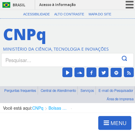
Acesso à informação
BRASIL
CORONAVÍRUS (COVID-19)
ACESSIBILIDADE
ALTO CONTRASTE
MAPA DO SITE
Participe
CNPq
Serviços
Legislação
MINISTÉRIO DA CIÊNCIA, TECNOLOGIA E INOVAÇÕES
Canais
Perguntas frequentes
Central de Atendimento
Serviços
E-mail do Pesquisador
Área de imprensa
Você está aqui:
CNPq
Bolsas e Auxílios Vigentes
Projetos de Pesquisa
MENU