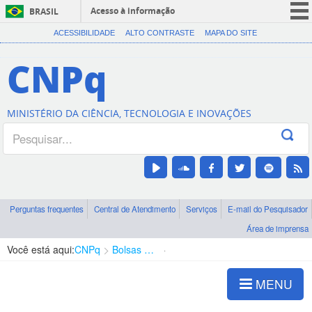
Acesso à informação
BRASIL
CORONAVÍRUS (COVID-19)
ACESSIBILIDADE
ALTO CONTRASTE
MAPA DO SITE
Participe
CNPq
Serviços
Legislação
MINISTÉRIO DA CIÊNCIA, TECNOLOGIA E INOVAÇÕES
Canais
Perguntas frequentes
Central de Atendimento
Serviços
E-mail do Pesquisador
Área de imprensa
Você está aqui:
CNPq
Bolsas e Auxílios Vigentes
Projetos de Pesquisa
MENU