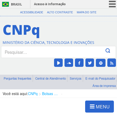
Acesso à informação
BRASIL
CORONAVÍRUS (COVID-19)
ACESSIBILIDADE
ALTO CONTRASTE
MAPA DO SITE
Participe
CNPq
Serviços
Legislação
MINISTÉRIO DA CIÊNCIA, TECNOLOGIA E INOVAÇÕES
Canais
Perguntas frequentes
Central de Atendimento
Serviços
E-mail do Pesquisador
Área de imprensa
Você está aqui:
CNPq
Bolsas e Auxílios Vigentes
Projetos de Pesquisa
MENU