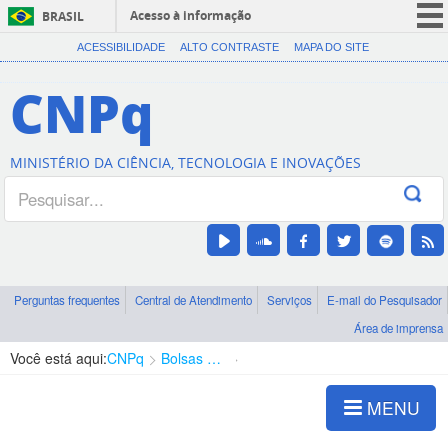
Acesso à informação
BRASIL
CORONAVÍRUS (COVID-19)
ACESSIBILIDADE
ALTO CONTRASTE
MAPA DO SITE
Participe
CNPq
Serviços
Legislação
MINISTÉRIO DA CIÊNCIA, TECNOLOGIA E INOVAÇÕES
Canais
Perguntas frequentes
Central de Atendimento
Serviços
E-mail do Pesquisador
Área de imprensa
Você está aqui:
CNPq
Bolsas e Auxílios Vigentes
Projetos de Pesquisa
MENU