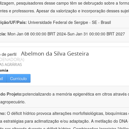
izagem, pesquisadores desse campo têm se debruçado sobre a formaç
ntes e professores. Apesar da valorização e incorporação desses sujei
uição/UF/País:
Universidade Federal de Sergipe - SE - Brasil
cia:
Mon Jan 08 00:00:00 BRT 2024-Sun Jan 31 00:00:00 BRT 2027
Abelmon da Silva Gesteira
DENADOR(A)
AS AGRÁRIAS
omia
il
Currículo
 do Projeto:
potencializando a memória epigenética em citros através d
o agropecuário.
mo:
O déficit hídrico provoca alterações morfofisiológicas, bioquímica
 a estratégias para aclimatização e/ou adaptação. A metilação do DNA 
o ser alterada durante o déficit hídrico. Combinações laranjeira 'Valên