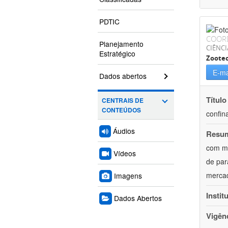
PDTIC
COOR
Planejamento
CIÊNCI
Estratégico
Zoote
E-ma
Dados abertos
Título
CENTRAIS DE
CONTEÚDOS
confin
Áudios
Resu
com mú
Vídeos
de par
mercad
Imagens
Instit
Dados Abertos
Vigên