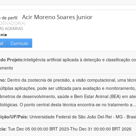
Acir Moreno Soares Junior
DENADOR(A)
AS AGRÁRIAS
cnia
il
Currículo
 do Projeto:
inteligência artificial aplicada à detecção e classificaçã
amento
mo:
Dentro da zootecnia de precisão, a visão computacional, uma técni
ltiplas aplicações, pode ser utilizada para avaliação e monitoramento, 
âmetros de desenvolvimento, saúde e Bem Estar Animal (BEA) em ate
ológicas. O ponto central desta técnica encontra-se no tratamento a
..
uição/UF/País:
Universidade Federal de São João Del-Rei - MG - Brasi
cia:
Tue Dec 05 00:00:00 BRT 2023-Thu Dec 31 00:00:00 BRT 2026