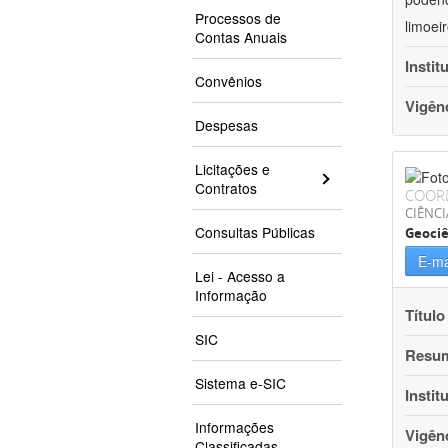
Processos de
limoei
Contas Anuais
Instit
Convênios
Vigên
Despesas
Licitações e
Contratos
COOR
CIÊNCI
Consultas Públicas
Geociê
E-ma
Lei - Acesso a
Informação
Título
SIC
Resu
Sistema e-SIC
Instit
Informações
Vigên
Classificadas