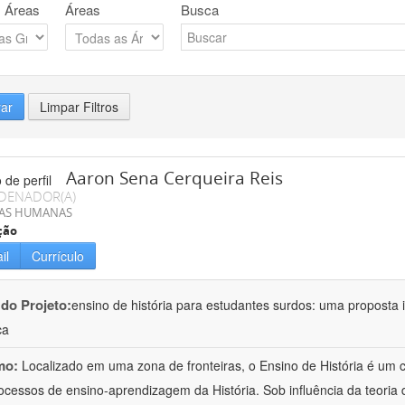
 Áreas
Áreas
Busca
rar
Limpar Filtros
Aaron Sena Cerqueira Reis
DENADOR(A)
IAS HUMANAS
ção
il
Currículo
 do Projeto:
ensino de história para estudantes surdos: uma proposta i
ca
mo:
Localizado em uma zona de fronteiras, o Ensino de História é um
ocessos de ensino-aprendizagem da História. Sob influência da teoria d