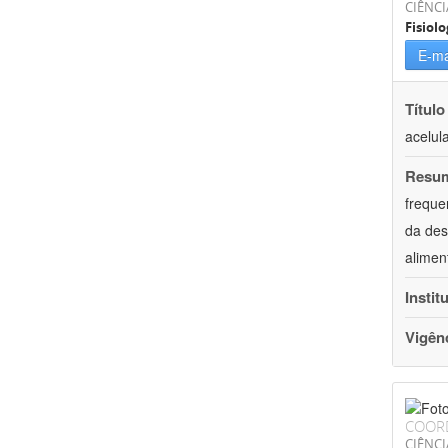
CIÊNCI
Fisiolo
E-ma
Título
acelul
Resu
freque
da des
alimen
Instit
Vigên
COOR
CIÊNCI