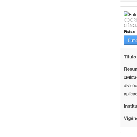
COOR
CIÊNCI
Física
E-ma
Título
Resu
civili
divisõ
aplica
Instit
Vigên