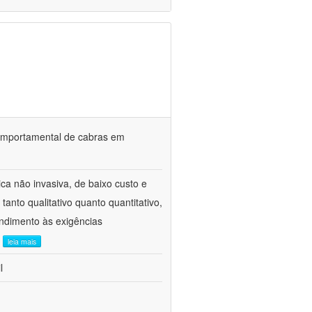
o comportamental de cabras em
ca não invasiva, de baixo custo e
tanto qualitativo quanto quantitativo,
ndimento às exigências
.
leia mais
l