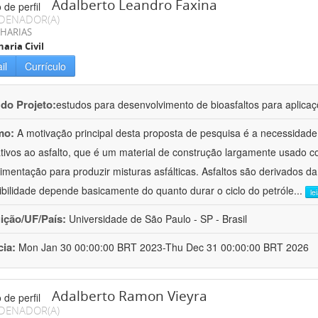
Adalberto Leandro Faxina
DENADOR(A)
HARIAS
aria Civil
il
Currículo
 do Projeto:
estudos para desenvolvimento de bioasfaltos para aplic
mo:
A motivação principal desta proposta de pesquisa é a necessidade
ativos ao asfalto, que é um material de construção largamente usado 
imentação para produzir misturas asfálticas. Asfaltos são derivados da
ibilidade depende basicamente do quanto durar o ciclo do petróle
...
le
uição/UF/País:
Universidade de São Paulo - SP - Brasil
cia:
Mon Jan 30 00:00:00 BRT 2023-Thu Dec 31 00:00:00 BRT 2026
Adalberto Ramon Vieyra
DENADOR(A)