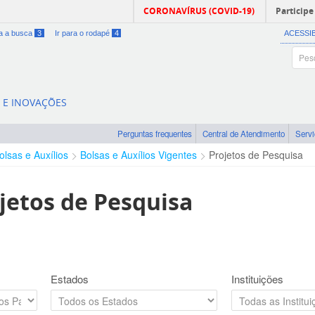
CORONAVÍRUS (COVID-19)
Participe
ra a busca
3
Ir para o rodapé
4
ACESSI
A E INOVAÇÕES
Perguntas frequentes
Central de Atendimento
Serv
olsas e Auxílios
Bolsas e Auxílios Vigentes
Projetos de Pesquisa
jetos de Pesquisa
Estados
Instituições