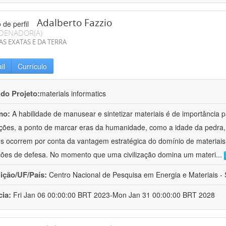
Adalberto Fazzio
DENADOR(A)
AS EXATAS E DA TERRA
il
Currículo
 do Projeto:
materials informatics
mo:
A habilidade de manusear e sintetizar materiais é de importância 
zações, a ponto de marcar eras da humanidade, como a idade da pedra, 
es ocorrem por conta da vantagem estratégica do domínio de materiais,
ções de defesa. No momento que uma civilização domina um materi
...
uição/UF/País:
Centro Nacional de Pesquisa em Energia e Materiais - S
cia:
Fri Jan 06 00:00:00 BRT 2023-Mon Jan 31 00:00:00 BRT 2028