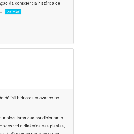
ão da consciência histórica de
...
leia mais
o déficit hídrico: um avanço no
s e moleculares que condicionam a
é sensível e dinâmica nas plantas,
cia' (LA) com os porta-enxertos