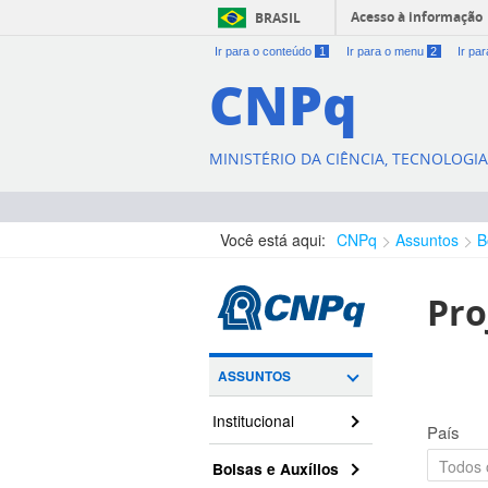
Acesso à informação
BRASIL
Ir para o conteúdo
1
Ir para o menu
2
Ir pa
CNPq
MINISTÉRIO DA CIÊNCIA, TECNOLOGI
Você está aqui:
CNPq
Assuntos
B
Pro
ASSUNTOS
Institucional
País
Bolsas e Auxílios