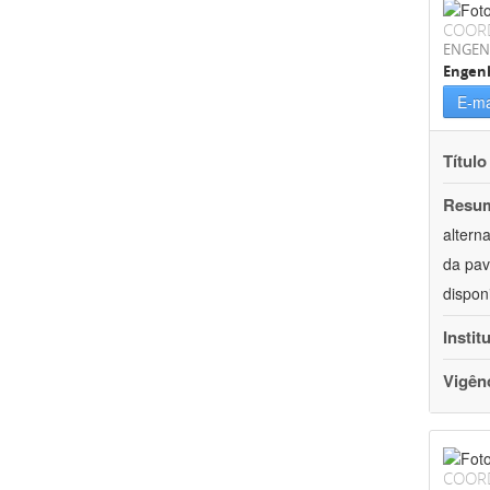
COOR
ENGEN
Engenh
E-ma
Título
Resu
altern
da pav
dispon
Instit
Vigên
COOR