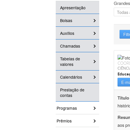
Grandes
Apresentação
Bolsas
Auxílios
Filt
Chamadas
Tabelas de
COOR
valores
CIÊNC
Educa
Calendários
E-ma
Prestação de
contas
Título
históri
Programas
Resu
Prêmios
aos pr