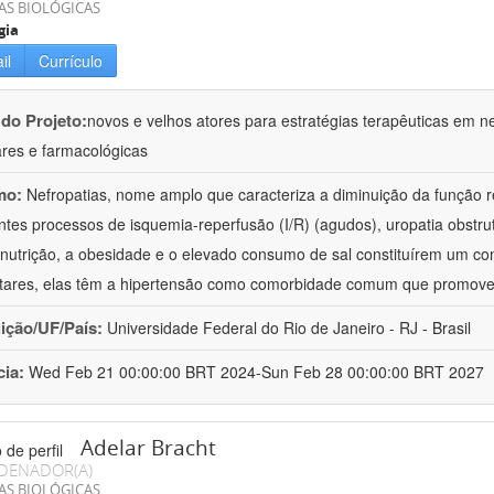
AS BIOLÓGICAS
gia
il
Currículo
 do Projeto:
novos e velhos atores para estratégias terapêuticas em nef
ares e farmacológicas
mo:
Nefropatias, nome amplo que caracteriza a diminuição da função r
ntes processos de isquemia-reperfusão (I/R) (agudos), uropatia obstrut
nutrição, a obesidade e o elevado consumo de sal constituírem um con
tares, elas têm a hipertensão como comorbidade comum que promov
uição/UF/País:
Universidade Federal do Rio de Janeiro - RJ - Brasil
cia:
Wed Feb 21 00:00:00 BRT 2024-Sun Feb 28 00:00:00 BRT 2027
Adelar Bracht
DENADOR(A)
AS BIOLÓGICAS