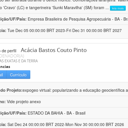
ro 'Cravo' (LC) e tangerineira 'Sunki Maravilha' (SM) foram
...
leia mais
uição/UF/País:
Empresa Brasileira de Pesquisa Agropecuária - BA - Bra
cia:
Tue Dec 05 00:00:00 BRT 2023-Fri Dec 31 00:00:00 BRT 2027
Acácia Bastos Couto Pinto
DENADOR(A)
AS EXATAS E DA TERRA
ncias
il
Currículo
 do Projeto:
expogeo virtual: popularizando a educação geocientífica a
mo:
Vide projeto anexo
uição/UF/País:
ESTADO DA BAHIA - BA - Brasil
cia:
Sat Dec 24 00:00:00 BRT 2022-Mon Nov 30 00:00:00 BRT 2026