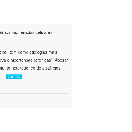
ropatias: terapias celulares,
enal, têm como etiologias mais
iva e hipertensão (crônicas). Apesar
junto heterogêneo de distúrbios
e
...
leia mais