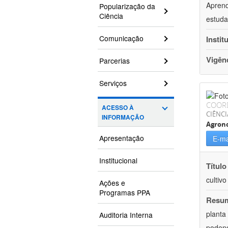
Aprend
Popularização da
Ciência
estuda
Comunicação
Instit
Vigên
Parcerias
Serviços
COOR
ACESSO À
CIÊNCI
INFORMAÇÃO
Agron
Apresentação
E-ma
Institucional
Título
cultiv
Ações e
Programas PPA
Resu
planta
Auditoria Interna
podend