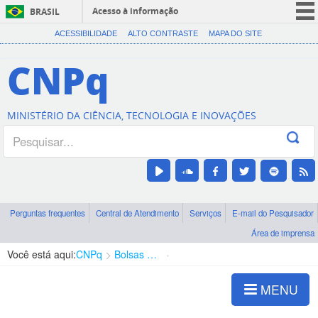
Acesso à informação
BRASIL
CORONAVÍRUS (COVID-19)
ACESSIBILIDADE
ALTO CONTRASTE
MAPA DO SITE
Participe
CNPq
Serviços
Legislação
MINISTÉRIO DA CIÊNCIA, TECNOLOGIA E INOVAÇÕES
Canais
Perguntas frequentes
Central de Atendimento
Serviços
E-mail do Pesquisador
Área de imprensa
Você está aqui:
CNPq
Bolsas e Auxílios Vigentes
Projetos de Pesquisa
MENU