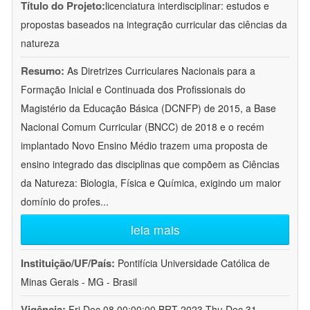
Título do Projeto:
licenciatura interdisciplinar: estudos e
propostas baseados na integração curricular das ciências da
natureza
Resumo:
As Diretrizes Curriculares Nacionais para a
Formação Inicial e Continuada dos Profissionais do
Magistério da Educação Básica (DCNFP) de 2015, a Base
Nacional Comum Curricular (BNCC) de 2018 e o recém
implantado Novo Ensino Médio trazem uma proposta de
ensino integrado das disciplinas que compõem as Ciências
da Natureza: Biologia, Física e Química, exigindo um maior
domínio do profes
...
leia mais
Instituição/UF/País:
Pontifícia Universidade Católica de
Minas Gerais - MG - Brasil
Vigência:
Fri Dec 08 00:00:00 BRT 2023-Thu Dec 31