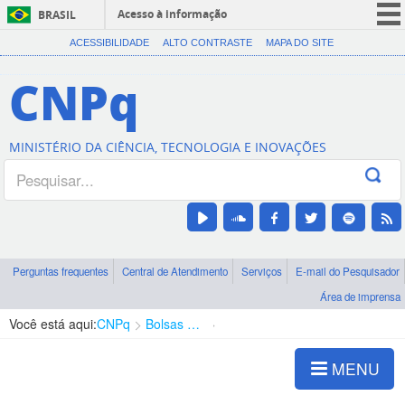
Acesso à informação
BRASIL
CORONAVÍRUS (COVID-19)
ACESSIBILIDADE
ALTO CONTRASTE
MAPA DO SITE
Participe
CNPq
Serviços
Legislação
MINISTÉRIO DA CIÊNCIA, TECNOLOGIA E INOVAÇÕES
Canais
Perguntas frequentes
Central de Atendimento
Serviços
E-mail do Pesquisador
Área de imprensa
Você está aqui:
CNPq
Bolsas e Auxílios Vigentes
Projetos de Pesquisa
MENU