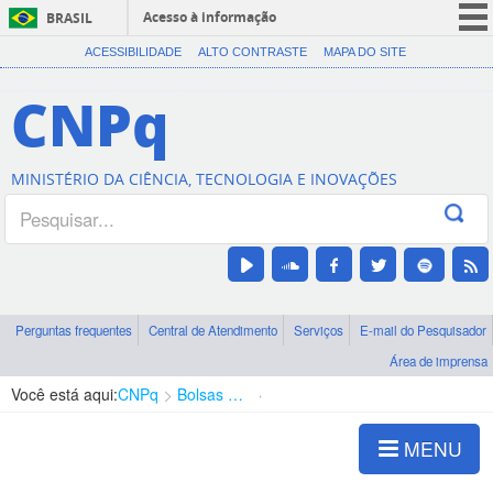
Acesso à informação
BRASIL
CORONAVÍRUS (COVID-19)
ACESSIBILIDADE
ALTO CONTRASTE
MAPA DO SITE
Participe
CNPq
Serviços
Legislação
MINISTÉRIO DA CIÊNCIA, TECNOLOGIA E INOVAÇÕES
Canais
Perguntas frequentes
Central de Atendimento
Serviços
E-mail do Pesquisador
Área de imprensa
Você está aqui:
CNPq
Bolsas e Auxílios Vigentes
Projetos de Pesquisa
MENU