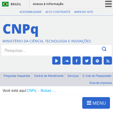
Acesso à informação
BRASIL
CORONAVÍRUS (COVID-19)
ACESSIBILIDADE
ALTO CONTRASTE
MAPA DO SITE
Participe
CNPq
Serviços
Legislação
MINISTÉRIO DA CIÊNCIA, TECNOLOGIA E INOVAÇÕES
Canais
Perguntas frequentes
Central de Atendimento
Serviços
E-mail do Pesquisador
Área de imprensa
Você está aqui:
CNPq
Bolsas e Auxílios Vigentes
Projetos de Pesquisa
MENU