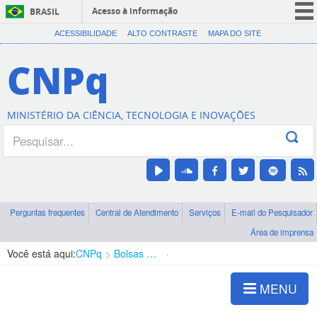
Acesso à informação
BRASIL
CORONAVÍRUS (COVID-19)
ACESSIBILIDADE
ALTO CONTRASTE
MAPA DO SITE
Participe
CNPq
Serviços
Legislação
MINISTÉRIO DA CIÊNCIA, TECNOLOGIA E INOVAÇÕES
Canais
Perguntas frequentes
Central de Atendimento
Serviços
E-mail do Pesquisador
Área de imprensa
Você está aqui:
CNPq
Bolsas e Auxílios Vigentes
Projetos de Pesquisa
MENU