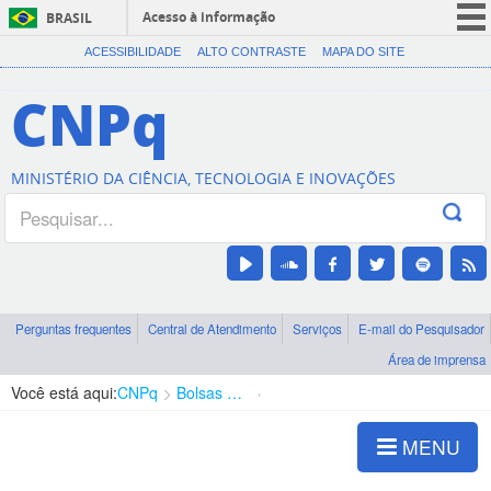
Acesso à informação
BRASIL
CORONAVÍRUS (COVID-19)
ACESSIBILIDADE
ALTO CONTRASTE
MAPA DO SITE
Participe
CNPq
Serviços
Legislação
MINISTÉRIO DA CIÊNCIA, TECNOLOGIA E INOVAÇÕES
Canais
Perguntas frequentes
Central de Atendimento
Serviços
E-mail do Pesquisador
Área de imprensa
Você está aqui:
CNPq
Bolsas e Auxílios Vigentes
Projetos de Pesquisa
MENU