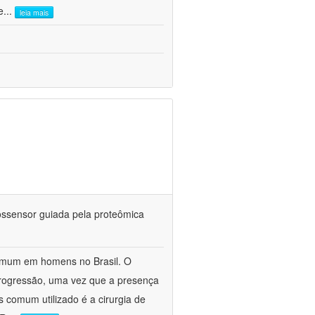
e
...
leia mais
iossensor guiada pela proteômica
omum em homens no Brasil. O
 progressão, uma vez que a presença
s comum utilizado é a cirurgia de