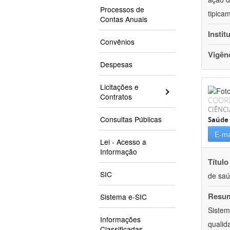
Processos de
tipica
Contas Anuais
Instit
Convênios
Vigên
Despesas
Licitações e
Contratos
COOR
CIÊNCI
Consultas Públicas
Saúde 
E-ma
Lei - Acesso a
Informação
Título
SIC
de sa
Resu
Sistema e-SIC
Sistem
Informações
qualid
Classificadas