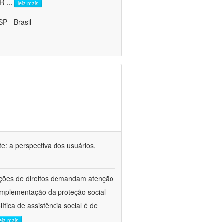
CR
...
leia mais
P - Brasil
e: a perspectiva dos usuários,
lações de direitos demandam atenção
implementação da proteção social
tica de assistência social é de
leia mais