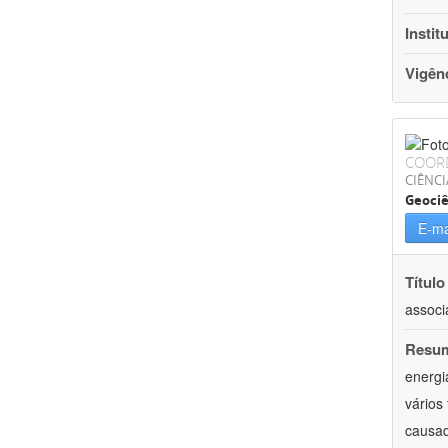
Instit
Vigên
COOR
CIÊNCI
Geociê
E-ma
Título
associ
Resu
energi
vários
causad