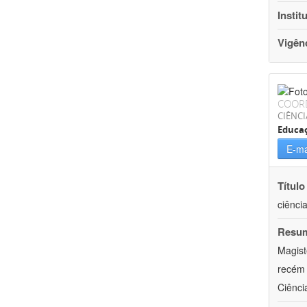
Instit
Vigên
COOR
CIÊNC
Educa
E-ma
Título
ciênci
Resu
Magist
recém 
Ciênci