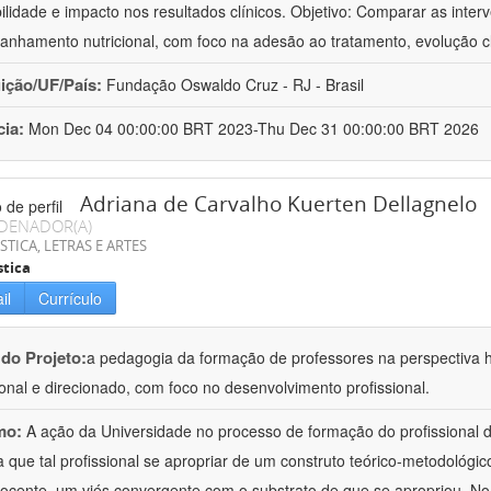
bilidade e impacto nos resultados clínicos. Objetivo: Comparar as inter
nhamento nutricional, com foco na adesão ao tratamento, evolução cl
uição/UF/País:
Fundação Oswaldo Cruz - RJ - Brasil
cia:
Mon Dec 04 00:00:00 BRT 2023-Thu Dec 31 00:00:00 BRT 2026
Adriana de Carvalho Kuerten Dellagnelo
DENADOR(A)
STICA, LETRAS E ARTES
stica
il
Currículo
 do Projeto:
a pedagogia da formação de professores na perspectiva his
ional e direcionado, com foco no desenvolvimento profissional.
mo:
A ação da Universidade no processo de formação do profissional d
 que tal profissional se apropriar de um construto teórico-metodológico
ocente, um viés convergente com o substrato de que se apropriou. No e