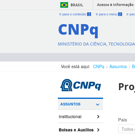
Acesso à informação
BRASIL
Ir para o conteúdo
1
Ir para o menu
2
Ir pa
CNPq
MINISTÉRIO DA CIÊNCIA, TECNOLOGI
Você está aqui:
CNPq
Assuntos
B
Pro
ASSUNTOS
Institucional
País
Bolsas e Auxílios