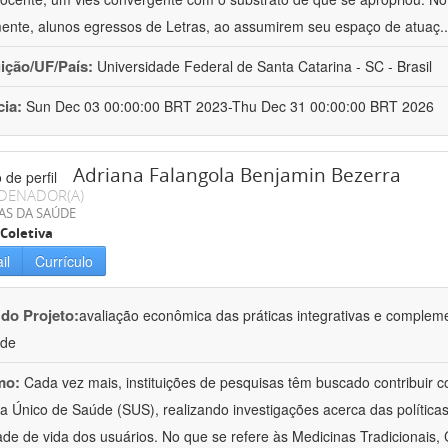
mente, alunos egressos de Letras, ao assumirem seu espaço de atuaç
.
uição/UF/País:
Universidade Federal de Santa Catarina - SC - Brasil
cia:
Sun Dec 03 00:00:00 BRT 2023-Thu Dec 31 00:00:00 BRT 2026
Adriana Falangola Benjamin Bezerra
DENADOR(A)
AS DA SAÚDE
Coletiva
il
Currículo
 do Projeto:
avaliação econômica das práticas integrativas e comple
úde
mo:
Cada vez mais, instituições de pesquisas têm buscado contribuir co
a Único de Saúde (SUS), realizando investigações acerca das políticas
ade de vida dos usuários. No que se refere às Medicinas Tradicionais,