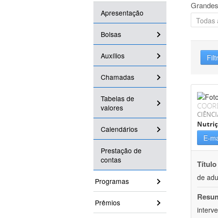
Grandes
Apresentação
Bolsas
Auxílios
Filt
Chamadas
Tabelas de
COOR
valores
CIÊNCI
Nutri
Calendários
E-ma
Prestação de
contas
Título
de adu
Programas
Resu
Prêmios
interv