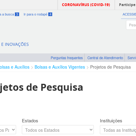
CORONAVÍRUS (COVID-19)
Participe
ra a busca
3
Ir para o rodapé
4
ACESSI
A E INOVAÇÕES
Perguntas frequentes
Central de Atendimento
Serv
olsas e Auxílios
Bolsas e Auxílios Vigentes
Projetos de Pesquisa
jetos de Pesquisa
Estados
Instituições