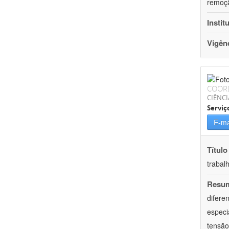
remoçã
Instit
Vigên
COOR
CIÊNCI
Serviç
E-ma
Título
trabal
Resu
difere
especi
tensão