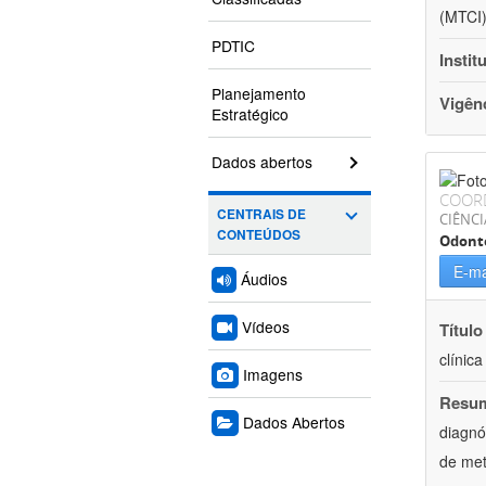
(MTCI)
PDTIC
Instit
Planejamento
Vigên
Estratégico
Dados abertos
COOR
CENTRAIS DE
CIÊNCI
CONTEÚDOS
Odont
E-ma
Áudios
Vídeos
Título
clínic
Imagens
Resu
Dados Abertos
diagnó
de met