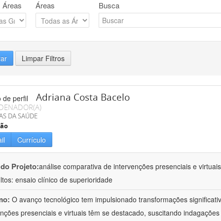
 Áreas
Áreas
Busca
rar
Limpar Filtros
Adriana Costa Bacelo
DENADOR(A)
AS DA SAÚDE
ção
il
Currículo
 do Projeto:
análise comparativa de intervenções presenciais e virtua
ltos: ensaio clínico de superioridade
mo:
O avanço tecnológico tem impulsionado transformações significati
enções presenciais e virtuais têm se destacado, suscitando indagações 