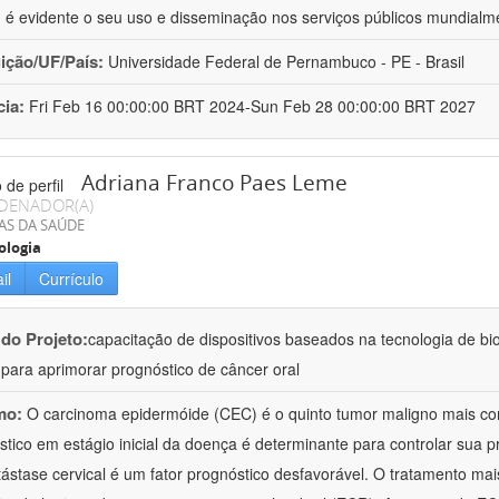
 é evidente o seu uso e disseminação nos serviços públicos mundialm
uição/UF/País:
Universidade Federal de Pernambuco - PE - Brasil
cia:
Fri Feb 16 00:00:00 BRT 2024-Sun Feb 28 00:00:00 BRT 2027
Adriana Franco Paes Leme
DENADOR(A)
AS DA SAÚDE
ologia
il
Currículo
 do Projeto:
capacitação de dispositivos baseados na tecnologia de b
a para aprimorar prognóstico de câncer oral
mo:
O carcinoma epidermóide (CEC) é o quinto tumor maligno mais c
stico em estágio inicial da doença é determinante para controlar sua
ástase cervical é um fator prognóstico desfavorável. O tratamento mai