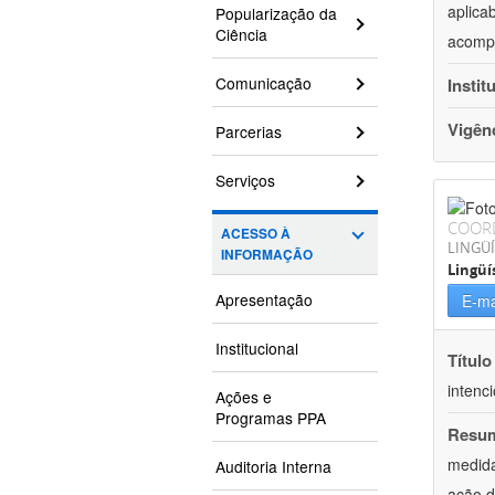
aplica
Popularização da
Ciência
acompa
Comunicação
Instit
Vigên
Parcerias
Serviços
COOR
ACESSO À
LINGÜÍ
INFORMAÇÃO
Lingüí
Apresentação
E-ma
Institucional
Título
intenc
Ações e
Programas PPA
Resu
medida
Auditoria Interna
ação d