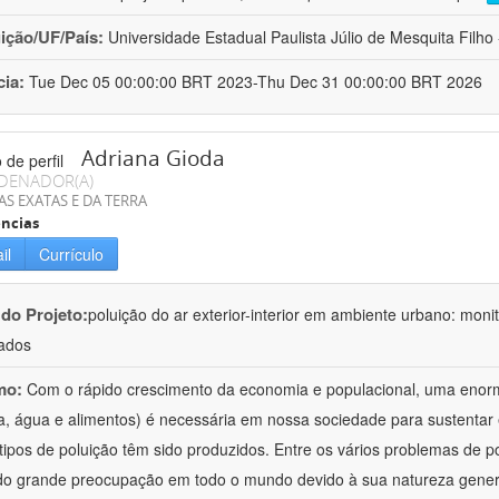
uição/UF/País:
Universidade Estadual Paulista Júlio de Mesquita Filho -
cia:
Tue Dec 05 00:00:00 BRT 2023-Thu Dec 31 00:00:00 BRT 2026
Adriana Gioda
DENADOR(A)
AS EXATAS E DA TERRA
ncias
il
Currículo
 do Projeto:
poluição do ar exterior-interior em ambiente urbano: mon
ados
mo:
Com o rápido crescimento da economia e populacional, uma enorm
a, água e alimentos) é necessária em nossa sociedade para sustentar 
 tipos de poluição têm sido produzidos. Entre os vários problemas de p
o grande preocupação em todo o mundo devido à sua natureza gener