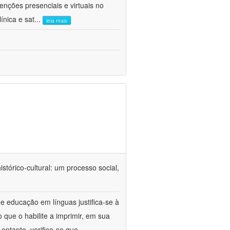
venções presenciais e virtuais no
ínica e sat
...
leia mais
tórico-cultural: um processo social,
e educação em línguas justifica-se à
 que o habilite a imprimir, em sua
ntanto, verifica-se que,