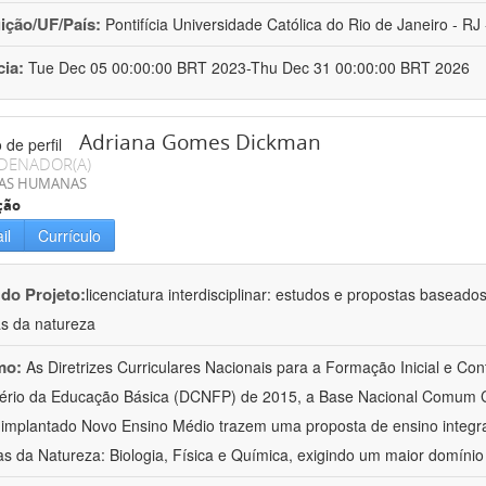
uição/UF/País:
Pontifícia Universidade Católica do Rio de Janeiro - RJ -
cia:
Tue Dec 05 00:00:00 BRT 2023-Thu Dec 31 00:00:00 BRT 2026
Adriana Gomes Dickman
DENADOR(A)
IAS HUMANAS
ção
il
Currículo
 do Projeto:
licenciatura interdisciplinar: estudos e propostas baseado
as da natureza
mo:
As Diretrizes Curriculares Nacionais para a Formação Inicial e Con
ério da Educação Básica (DCNFP) de 2015, a Base Nacional Comum C
implantado Novo Ensino Médio trazem uma proposta de ensino integr
as da Natureza: Biologia, Física e Química, exigindo um maior domínio