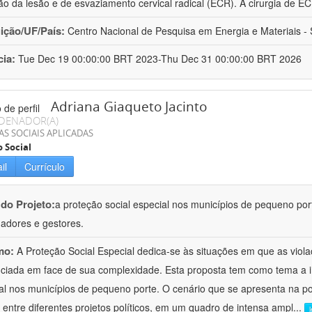
o da lesão e de esvaziamento cervical radical (ECR). A cirurgia de E
uição/UF/País:
Centro Nacional de Pesquisa em Energia e Materiais - S
cia:
Tue Dec 19 00:00:00 BRT 2023-Thu Dec 31 00:00:00 BRT 2026
Adriana Giaqueto Jacinto
DENADOR(A)
AS SOCIAIS APLICADAS
o Social
il
Currículo
 do Projeto:
a proteção social especial nos municípios de pequeno port
hadores e gestores.
mo:
A Proteção Social Especial dedica-se às situações em que as vio
nciada em face de sua complexidade. Esta proposta tem como tema a 
al nos municípios de pequeno porte. O cenário que se apresenta na polí
 entre diferentes projetos políticos, em um quadro de intensa ampl
...