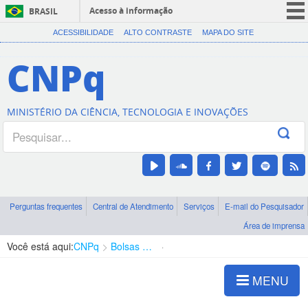
Acesso à informação
BRASIL
CORONAVÍRUS (COVID-19)
ACESSIBILIDADE
ALTO CONTRASTE
MAPA DO SITE
Participe
CNPq
Serviços
Legislação
MINISTÉRIO DA CIÊNCIA, TECNOLOGIA E INOVAÇÕES
Canais
Perguntas frequentes
Central de Atendimento
Serviços
E-mail do Pesquisador
Área de imprensa
Você está aqui:
CNPq
Bolsas e Auxílios Vigentes
Projetos de Pesquisa
MENU