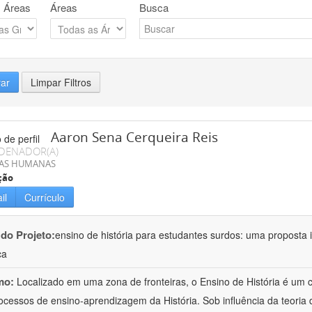
 Áreas
Áreas
Busca
rar
Limpar Filtros
Aaron Sena Cerqueira Reis
DENADOR(A)
IAS HUMANAS
ção
il
Currículo
 do Projeto:
ensino de história para estudantes surdos: uma proposta i
ca
mo:
Localizado em uma zona de fronteiras, o Ensino de História é um
ocessos de ensino-aprendizagem da História. Sob influência da teoria d