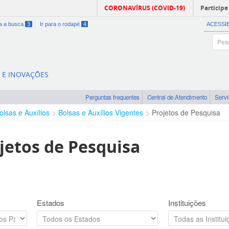
CORONAVÍRUS (COVID-19)
Participe
ra a busca
3
Ir para o rodapé
4
ACESSI
A E INOVAÇÕES
Perguntas frequentes
Central de Atendimento
Serv
olsas e Auxílios
Bolsas e Auxílios Vigentes
Projetos de Pesquisa
jetos de Pesquisa
Estados
Instituições