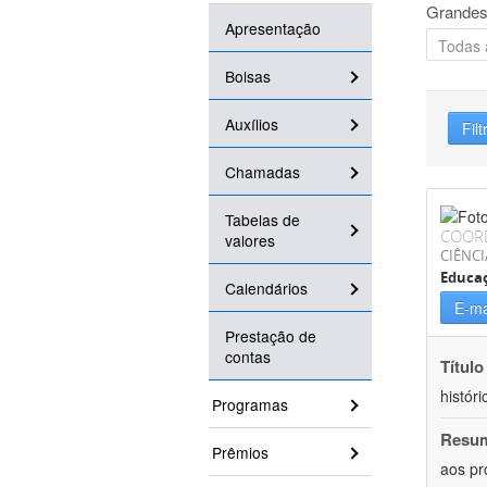
Grandes
Apresentação
Bolsas
Auxílios
Filt
Chamadas
Tabelas de
COOR
valores
CIÊNC
Educa
Calendários
E-ma
Prestação de
contas
Título
históri
Programas
Resu
Prêmios
aos pr