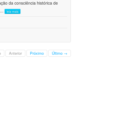
ão da consciência histórica de
...
leia mais
o
Anterior
Próximo
Último →