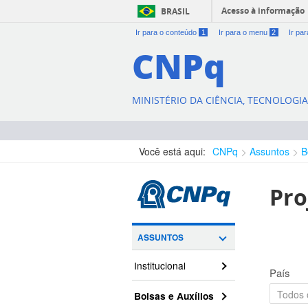
Acesso à informação
BRASIL
Ir para o conteúdo
1
Ir para o menu
2
Ir pa
CNPq
MINISTÉRIO DA CIÊNCIA, TECNOLOGI
Você está aqui:
CNPq
Assuntos
B
Pro
ASSUNTOS
Institucional
País
Bolsas e Auxílios