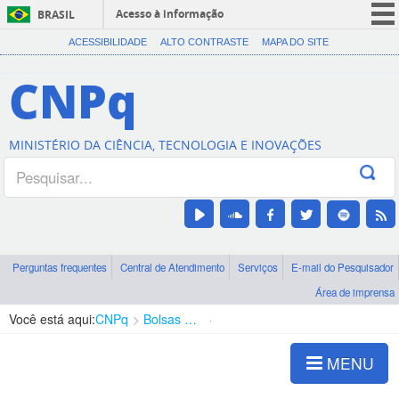
Acesso à informação
BRASIL
CORONAVÍRUS (COVID-19)
ACESSIBILIDADE
ALTO CONTRASTE
MAPA DO SITE
Participe
CNPq
Serviços
Legislação
MINISTÉRIO DA CIÊNCIA, TECNOLOGIA E INOVAÇÕES
Canais
Perguntas frequentes
Central de Atendimento
Serviços
E-mail do Pesquisador
Área de imprensa
Você está aqui:
CNPq
Bolsas e Auxílios Vigentes
Projetos de Pesquisa
MENU