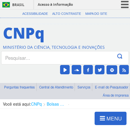
Acesso à informação
BRASIL
CORONAVÍRUS (COVID-19)
ACESSIBILIDADE
ALTO CONTRASTE
MAPA DO SITE
Participe
CNPq
Serviços
Legislação
MINISTÉRIO DA CIÊNCIA, TECNOLOGIA E INOVAÇÕES
Canais
Perguntas frequentes
Central de Atendimento
Serviços
E-mail do Pesquisador
Área de imprensa
Você está aqui:
CNPq
Bolsas e Auxílios Vigentes
Projetos de Pesquisa
MENU