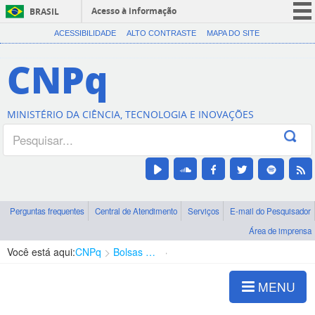
Acesso à informação
BRASIL
CORONAVÍRUS (COVID-19)
ACESSIBILIDADE
ALTO CONTRASTE
MAPA DO SITE
Participe
CNPq
Serviços
Legislação
MINISTÉRIO DA CIÊNCIA, TECNOLOGIA E INOVAÇÕES
Canais
Perguntas frequentes
Central de Atendimento
Serviços
E-mail do Pesquisador
Área de imprensa
Você está aqui:
CNPq
Bolsas e Auxílios Vigentes
Projetos de Pesquisa
MENU