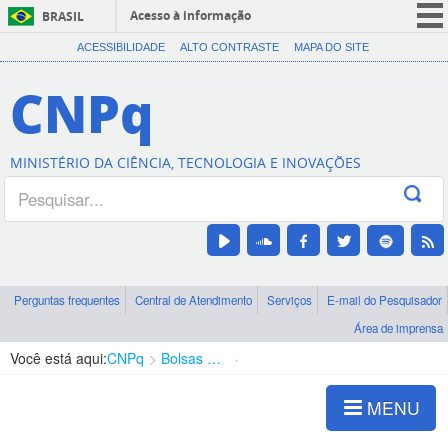
Acesso à informação
BRASIL
CORONAVÍRUS (COVID-19)
ACESSIBILIDADE
ALTO CONTRASTE
MAPA DO SITE
Participe
CNPq
Serviços
Legislação
MINISTÉRIO DA CIÊNCIA, TECNOLOGIA E INOVAÇÕES
Canais
Perguntas frequentes
Central de Atendimento
Serviços
E-mail do Pesquisador
Área de imprensa
Você está aqui:
CNPq
Bolsas e Auxílios Vigentes
Projetos de Pesquisa
MENU