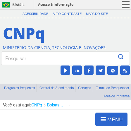
Acesso à informação
BRASIL
CORONAVÍRUS (COVID-19)
ACESSIBILIDADE
ALTO CONTRASTE
MAPA DO SITE
Participe
CNPq
Serviços
Legislação
MINISTÉRIO DA CIÊNCIA, TECNOLOGIA E INOVAÇÕES
Canais
Perguntas frequentes
Central de Atendimento
Serviços
E-mail do Pesquisador
Área de imprensa
Você está aqui:
CNPq
Bolsas e Auxílios Vigentes
Projetos de Pesquisa
MENU