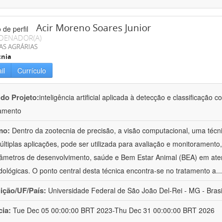
Acir Moreno Soares Junior
DENADOR(A)
AS AGRÁRIAS
cnia
il
Currículo
 do Projeto:
inteligência artificial aplicada à detecção e classificaçã
amento
mo:
Dentro da zootecnia de precisão, a visão computacional, uma técni
ltiplas aplicações, pode ser utilizada para avaliação e monitoramento, 
âmetros de desenvolvimento, saúde e Bem Estar Animal (BEA) em ate
ológicas. O ponto central desta técnica encontra-se no tratamento a
..
uição/UF/País:
Universidade Federal de São João Del-Rei - MG - Brasi
cia:
Tue Dec 05 00:00:00 BRT 2023-Thu Dec 31 00:00:00 BRT 2026