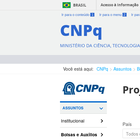
Acesso à informação
BRASIL
Ir para o conteúdo
1
Ir para o menu
2
Ir pa
CNPq
MINISTÉRIO DA CIÊNCIA, TECNOLOGI
Você está aqui:
CNPq
Assuntos
B
Pro
ASSUNTOS
Institucional
País
Bolsas e Auxílios