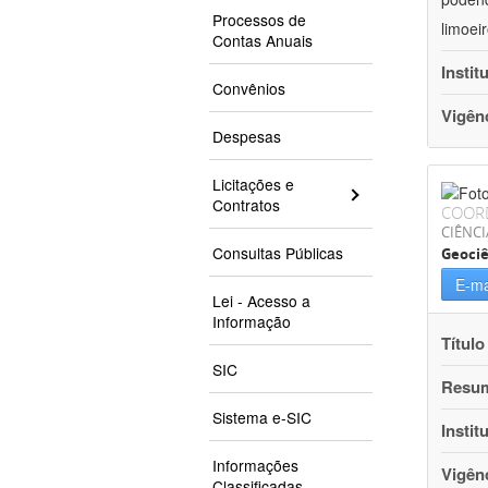
Processos de
limoei
Contas Anuais
Instit
Convênios
Vigên
Despesas
Licitações e
Contratos
COOR
CIÊNCI
Consultas Públicas
Geociê
E-ma
Lei - Acesso a
Informação
Título
SIC
Resu
Sistema e-SIC
Instit
Informações
Vigên
Classificadas