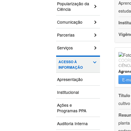
Aprend
Popularização da
Ciência
estuda
Comunicação
Instit
Vigên
Parcerias
Serviços
COOR
ACESSO À
CIÊNCI
INFORMAÇÃO
Agron
Apresentação
E-ma
Institucional
Título
cultiv
Ações e
Programas PPA
Resu
planta
Auditoria Interna
podend