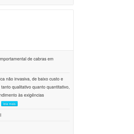
o comportamental de cabras em
ca não invasiva, de baixo custo e
tanto qualitativo quanto quantitativo,
ndimento às exigências
.
leia mais
l