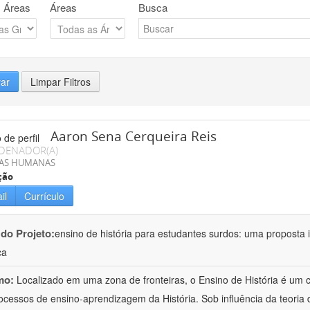
 Áreas
Áreas
Busca
rar
Limpar Filtros
Aaron Sena Cerqueira Reis
DENADOR(A)
IAS HUMANAS
ção
il
Currículo
 do Projeto:
ensino de história para estudantes surdos: uma proposta i
ca
mo:
Localizado em uma zona de fronteiras, o Ensino de História é um
ocessos de ensino-aprendizagem da História. Sob influência da teoria d