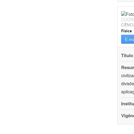
COOR
CIÊNCI
Física
E-ma
Título
Resu
civili
divisõ
aplica
Instit
Vigên