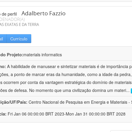
Adalberto Fazzio
DENADOR(A)
AS EXATAS E DA TERRA
il
Currículo
 do Projeto:
materials informatics
mo:
A habilidade de manusear e sintetizar materiais é de importância 
zações, a ponto de marcar eras da humanidade, como a idade da pedra, 
es ocorrem por conta da vantagem estratégica do domínio de materiais,
ções de defesa. No momento que uma civilização domina um materi
...
uição/UF/País:
Centro Nacional de Pesquisa em Energia e Materiais - S
cia:
Fri Jan 06 00:00:00 BRT 2023-Mon Jan 31 00:00:00 BRT 2028