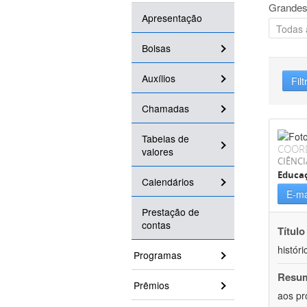
Grandes
Apresentação
Bolsas
Auxílios
Filt
Chamadas
Tabelas de
COOR
valores
CIÊNC
Educa
Calendários
E-ma
Prestação de
contas
Título
históri
Programas
Resu
Prêmios
aos pr