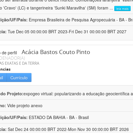
ro 'Cravo' (LC) e tangerineira 'Sunki Maravilha' (SM) foram
...
leia mais
uição/UF/País:
Empresa Brasileira de Pesquisa Agropecuária - BA - Bra
cia:
Tue Dec 05 00:00:00 BRT 2023-Fri Dec 31 00:00:00 BRT 2027
Acácia Bastos Couto Pinto
DENADOR(A)
AS EXATAS E DA TERRA
ncias
il
Currículo
 do Projeto:
expogeo virtual: popularizando a educação geocientífica a
mo:
Vide projeto anexo
uição/UF/País:
ESTADO DA BAHIA - BA - Brasil
cia:
Sat Dec 24 00:00:00 BRT 2022-Mon Nov 30 00:00:00 BRT 2026