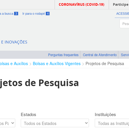
CORONAVÍRUS (COVID-19)
Participe
ra a busca
3
Ir para o rodapé
4
ACESSI
A E INOVAÇÕES
Perguntas frequentes
Central de Atendimento
Serv
olsas e Auxílios
Bolsas e Auxílios Vigentes
Projetos de Pesquisa
jetos de Pesquisa
Estados
Instituições