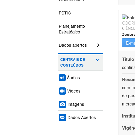
PDTIC
COOR
Planejamento
CIÊNCI
Estratégico
Zoote
E-ma
Dados abertos
Título
CENTRAIS DE
CONTEÚDOS
confin
Áudios
Resu
com mú
Vídeos
de par
mercad
Imagens
Instit
Dados Abertos
Vigên