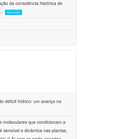
ão da consciência histórica de
...
leia mais
o déficit hídrico: um avanço no
s e moleculares que condicionam a
é sensível e dinâmica nas plantas,
cia' (LA) com os porta-enxertos