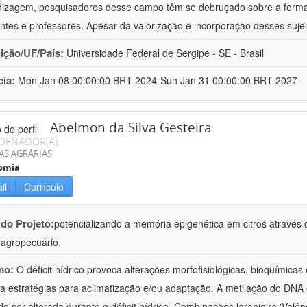
izagem, pesquisadores desse campo têm se debruçado sobre a formaç
ntes e professores. Apesar da valorização e incorporação desses sujei
uição/UF/País:
Universidade Federal de Sergipe - SE - Brasil
cia:
Mon Jan 08 00:00:00 BRT 2024-Sun Jan 31 00:00:00 BRT 2027
Abelmon da Silva Gesteira
DENADOR(A)
AS AGRÁRIAS
omia
il
Currículo
 do Projeto:
potencializando a memória epigenética em citros através d
o agropecuário.
mo:
O déficit hídrico provoca alterações morfofisiológicas, bioquímica
 a estratégias para aclimatização e/ou adaptação. A metilação do DNA 
o ser alterada durante o déficit hídrico. Combinações laranjeira 'Valên