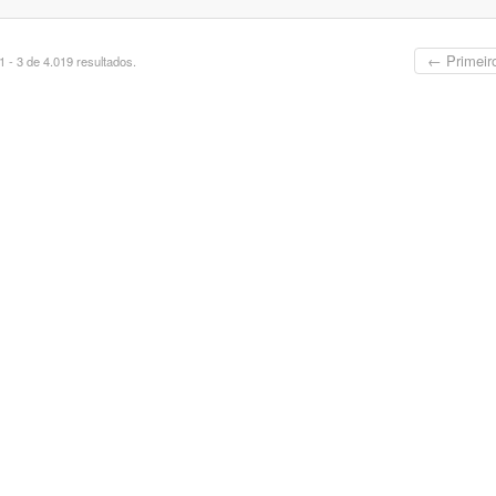
← Primeir
 - 3 de 4.019 resultados.