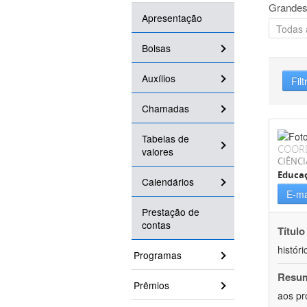
Grandes
Apresentação
Bolsas
Auxílios
Filt
Chamadas
Tabelas de
COOR
valores
CIÊNC
Educa
Calendários
E-ma
Prestação de
contas
Título
históri
Programas
Resu
Prêmios
aos pr