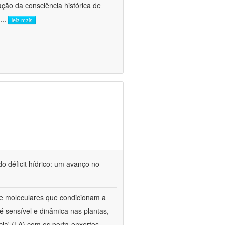
ão da consciência histórica de
...
leia mais
o déficit hídrico: um avanço no
s e moleculares que condicionam a
é sensível e dinâmica nas plantas,
cia' (LA) com os porta-enxertos