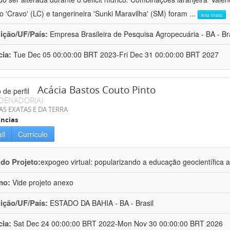
ro 'Cravo' (LC) e tangerineira 'Sunki Maravilha' (SM) foram
...
leia mais
uição/UF/País:
Empresa Brasileira de Pesquisa Agropecuária - BA - Bra
cia:
Tue Dec 05 00:00:00 BRT 2023-Fri Dec 31 00:00:00 BRT 2027
Acácia Bastos Couto Pinto
DENADOR(A)
AS EXATAS E DA TERRA
ncias
il
Currículo
 do Projeto:
expogeo virtual: popularizando a educação geocientífica a
mo:
Vide projeto anexo
uição/UF/País:
ESTADO DA BAHIA - BA - Brasil
cia:
Sat Dec 24 00:00:00 BRT 2022-Mon Nov 30 00:00:00 BRT 2026