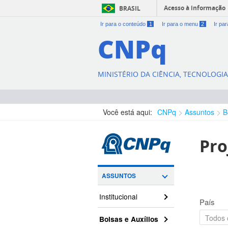
Acesso à informação
BRASIL
Ir para o conteúdo
1
Ir para o menu
2
Ir pa
CNPq
MINISTÉRIO DA CIÊNCIA, TECNOLOGI
Você está aqui:
CNPq
Assuntos
B
Pro
ASSUNTOS
Institucional
País
Bolsas e Auxílios