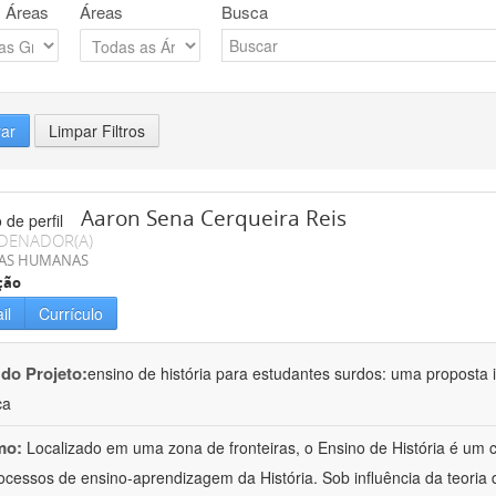
 Áreas
Áreas
Busca
rar
Limpar Filtros
Aaron Sena Cerqueira Reis
DENADOR(A)
IAS HUMANAS
ção
il
Currículo
 do Projeto:
ensino de história para estudantes surdos: uma proposta i
ca
mo:
Localizado em uma zona de fronteiras, o Ensino de História é um
ocessos de ensino-aprendizagem da História. Sob influência da teoria d