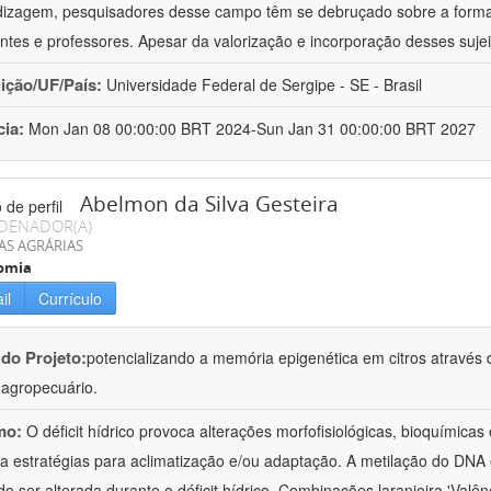
izagem, pesquisadores desse campo têm se debruçado sobre a formaç
ntes e professores. Apesar da valorização e incorporação desses sujei
uição/UF/País:
Universidade Federal de Sergipe - SE - Brasil
cia:
Mon Jan 08 00:00:00 BRT 2024-Sun Jan 31 00:00:00 BRT 2027
Abelmon da Silva Gesteira
DENADOR(A)
AS AGRÁRIAS
omia
il
Currículo
 do Projeto:
potencializando a memória epigenética em citros através d
o agropecuário.
mo:
O déficit hídrico provoca alterações morfofisiológicas, bioquímica
 a estratégias para aclimatização e/ou adaptação. A metilação do DNA 
o ser alterada durante o déficit hídrico. Combinações laranjeira 'Valên