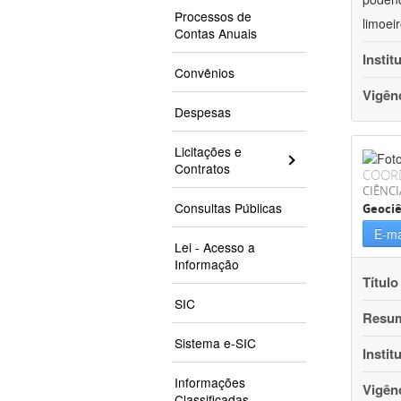
Processos de
limoei
Contas Anuais
Instit
Convênios
Vigên
Despesas
Licitações e
Contratos
COOR
CIÊNCI
Consultas Públicas
Geociê
E-ma
Lei - Acesso a
Informação
Título
SIC
Resu
Sistema e-SIC
Instit
Informações
Vigên
Classificadas