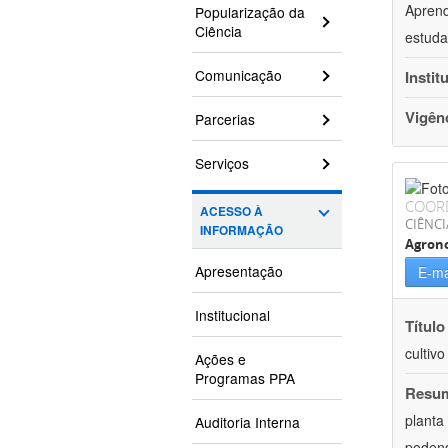
Aprend
Popularização da
Ciência
estuda
Comunicação
Instit
Vigên
Parcerias
Serviços
COOR
ACESSO À
CIÊNCI
INFORMAÇÃO
Agron
Apresentação
E-ma
Institucional
Título
cultiv
Ações e
Programas PPA
Resu
planta
Auditoria Interna
podend