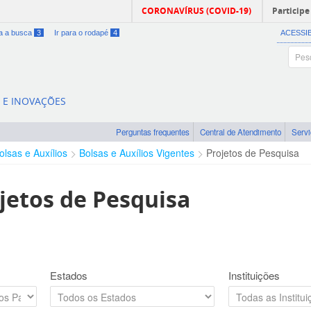
CORONAVÍRUS (COVID-19)
Participe
ra a busca
3
Ir para o rodapé
4
ACESSI
A E INOVAÇÕES
Perguntas frequentes
Central de Atendimento
Serv
olsas e Auxílios
Bolsas e Auxílios Vigentes
Projetos de Pesquisa
jetos de Pesquisa
Estados
Instituições